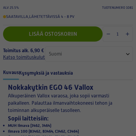
ALV 25.5%
TUOTENUMERO 1081
SAATAVILLA
,
LÄHETETTÄVISSÄ 4 - 8 PV
LISÄÄ OSTOSKORIIN
Toimitus alk. 6,90 €
Katso toimituskulut
Kuvaus
Kysymyksiä ja vastauksia
Nokkakytkin EGO 46 Vallox
Alkuperäinen Vallox varaosa, joka sopii varmasti
paikalleen. Palauttaa ilmanvaihtokoneesi tehon ja
toiminnan alkuperäiselle tasolleen.
Sopii laitteisiin:
MUH Ilmava (3462, 3464)
Ilmava 100 (B3462, B3464, C3462, C3464)