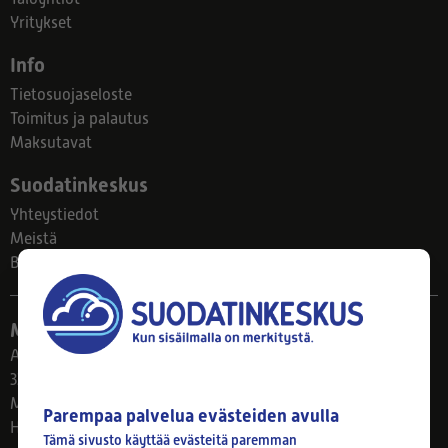
Yritykset
Info
Tietosuojaseloste
Toimitus ja palautus
Maksutavat
Suodatinkeskus
Yhteystiedot
Meistä
Blogi
Myymälä
Ahlmanintie 61
33800 Tampere
Ma–Pe 8–17
Parempaa palvelua evästeiden avulla
Huom! Myymälän poikkeusaukiolot: 27.7.-21.8. klo 8-16
Tämä sivusto käyttää evästeitä paremman