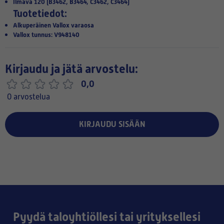
Ilmava 120 (B3462, B3464, C3462, C3464)
Tuotetiedot:
Alkuperäinen Vallox varaosa
Vallox tunnus: V948140
Kirjaudu ja jätä arvostelu:
0,0
0 arvostelua
KIRJAUDU SISÄÄN
Pyydä taloyhtiöllesi tai yrityksellesi