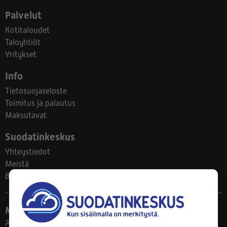
Palvelut
Kotitaloudet
Taloyhtiöt
Yritykset
Info
Tietosuojaseloste
Toimitus ja palautus
Maksutavat
Suodatinkeskus
Yhteystiedot
Meistä
Blogi
Myymälä
Ahlmanintie 61