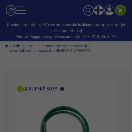
Ilmainen toimitus yli 60 euron tilauksiin kaikkiin noutopisteisiin! (ei
koske puhaltimia)
Huom.! Myymälän poikkeusaukiolot: 27.7.-21.8. klo 8-16
/
Kaikki tuotteet
/
Ilmanvaihtokoneiden varaosat
/
Ilmanvaihtokoneiden varaosat
/
ENERVENT VARAOSAT
ALKUPERÄISOSA