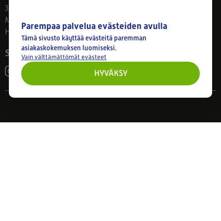
33800 Tampere
Ma–Pe 8–17
Parempaa palvelua evästeiden avulla
Huom! Myymälän poikkeusaukiolot: 27.7.-21.8. klo 8-16
Tämä sivusto käyttää evästeitä paremman
asiakaskokemuksen luomiseksi.
Seuraa meitä
Vain välttämättömät evästeet
HYVÄKSY