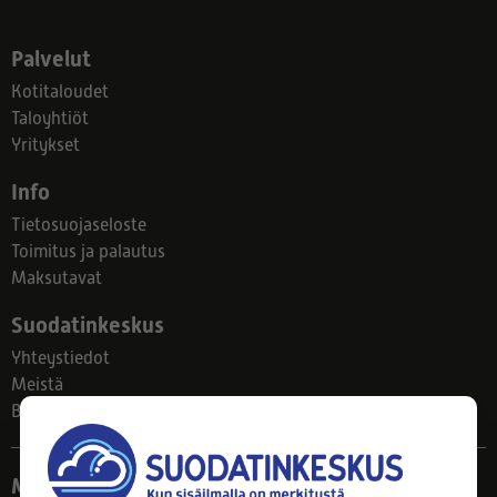
Palvelut
Kotitaloudet
Taloyhtiöt
Yritykset
Info
Tietosuojaseloste
Toimitus ja palautus
Maksutavat
Suodatinkeskus
Yhteystiedot
Meistä
Blogi
Myymälä