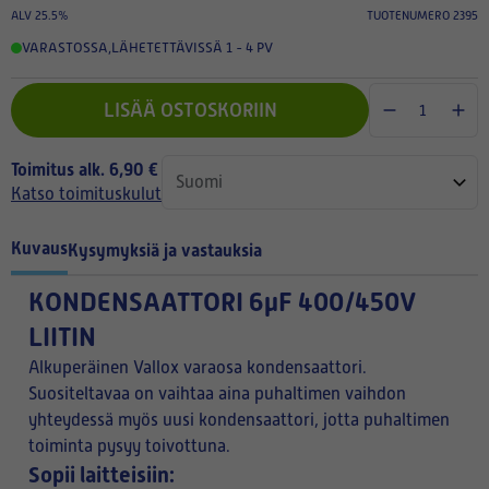
ALV 25.5%
TUOTENUMERO 2395
VARASTOSSA
,
LÄHETETTÄVISSÄ 1 - 4 PV
LISÄÄ OSTOSKORIIN
Toimitus alk. 6,90 €
Katso toimituskulut
Kuvaus
Kysymyksiä ja vastauksia
KONDENSAATTORI 6µF 400/450V
LIITIN
Alkuperäinen Vallox varaosa kondensaattori.
Suositeltavaa on vaihtaa aina puhaltimen vaihdon
yhteydessä myös uusi kondensaattori, jotta puhaltimen
toiminta pysyy toivottuna.
Sopii laitteisiin: