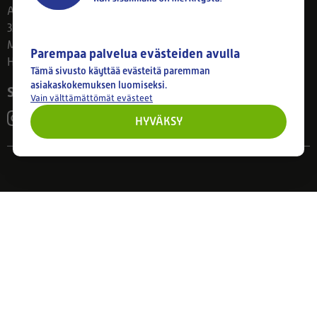
Ahlmanintie 61
33800 Tampere
Ma–Pe 8–17
Parempaa palvelua evästeiden avulla
Huom! Myymälän poikkeusaukiolot: 27.7.-21.8. klo 8-16
Tämä sivusto käyttää evästeitä paremman
asiakaskokemuksen luomiseksi.
Seuraa meitä
Vain välttämättömät evästeet
HYVÄKSY