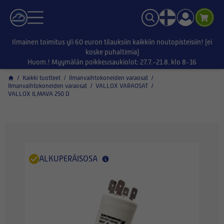
Ilmainen toimitus yli 60 euron tilauksiin kaikkiin noutopisteisiin! (ei
koske puhaltimia)
Huom.! Myymälän poikkeusaukiolot: 27.7.-21.8. klo 8-16
/
Kaikki tuotteet
/
Ilmanvaihtokoneiden varaosat
/
Ilmanvaihtokoneiden varaosat
/
VALLOX VARAOSAT
/
VALLOX ILMAVA 250 D
ALKUPERÄISOSA