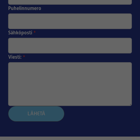
Puhelinnumero
Sähköposti
*
Viesti:
*
LÄHETÄ