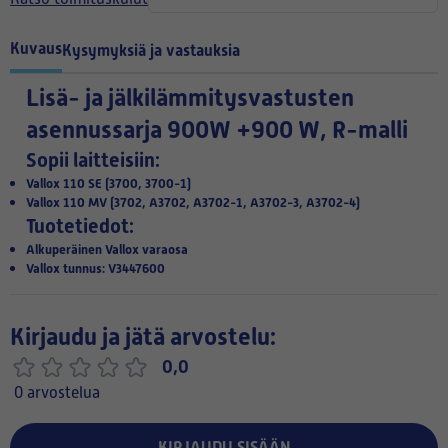
Kuvaus
Kysymyksiä ja vastauksia
Lisä- ja jälkilämmitysvastusten
asennussarja 900W +900 W, R-malli
Sopii laitteisiin:
Vallox 110 SE (3700, 3700-1)
Vallox 110 MV (3702, A3702, A3702-1, A3702-3, A3702-4)
Tuotetiedot:
Alkuperäinen Vallox varaosa
Vallox tunnus: V3447600
Kirjaudu ja jätä arvostelu:
0,0
0 arvostelua
KIRJAUDU SISÄÄN