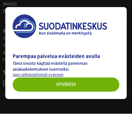
Meistä
Blogi
Myymälä
Ahlmanintie 61
33800 Tampere
Ma–Pe 8–17
Parempaa palvelua evästeiden avulla
Huom! Myymälän poikkeusaukiolot: 27.7.-21.8. klo 8-16
Tämä sivusto käyttää evästeitä paremman
asiakaskokemuksen luomiseksi.
Seuraa meitä
Vain välttämättömät evästeet
HYVÄKSY