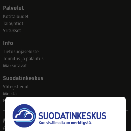
Palvelut
Kotitaloudet
Taloyhtiöt
Yritykset
Info
Tietosuojaseloste
Toimitus ja palautus
Maksutavat
Suodatinkeskus
Yhteystiedot
Meistä
Blogi
Myymälä
Ahlmanintie 61