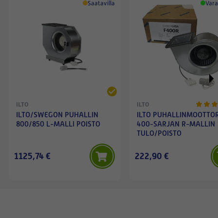
Saatavilla
Vara
ILTO
ILTO
ILTO/SWEGON PUHALLIN
ILTO PUHALLINMOOTTOR
800/850 L-MALLI POISTO
400-SARJAN R-MALLIN
TULO/POISTO
1125,74 €
222,90 €