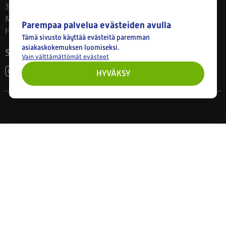
33800 Tampere
Ma–Pe 8–17
Parempaa palvelua evästeiden avulla
Huom! Myymälän poikkeusaukiolot: 27.7.-21.8. klo 8-16
Tämä sivusto käyttää evästeitä paremman
asiakaskokemuksen luomiseksi.
Seuraa meitä
Vain välttämättömät evästeet
HYVÄKSY