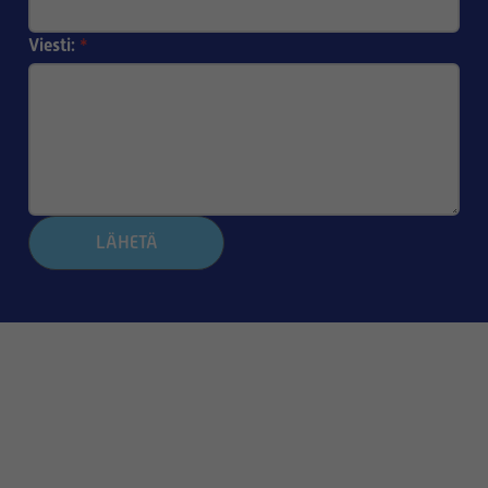
Viesti:
*
LÄHETÄ