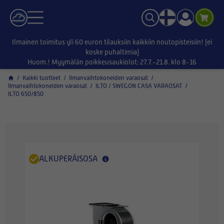
Ilmainen toimitus yli 60 euron tilauksiin kaikkiin noutopisteisiin! (ei
koske puhaltimia)
Huom.! Myymälän poikkeusaukiolot: 27.7.-21.8. klo 8-16
/
Kaikki tuotteet
/
Ilmanvaihtokoneiden varaosat
/
Ilmanvaihtokoneiden varaosat
/
ILTO / SWEGON CASA VARAOSAT
/
ILTO 650/850
ALKUPERÄISOSA