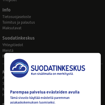
Yritykset
Info
Tietosuojaseloste
Toimitus ja palautus
Maksutavat
Suodatinkeskus
Yhteystiedot
Meistä
Blogi
Myymälä
Ahlmanintie 61
33800 Tampere
Ma–Pe 8–17
Parempaa palvelua evästeiden avulla
Huom! Myymälän poikkeusaukiolot: 27.7.-21.8. klo 8-16
Tämä sivusto käyttää evästeitä paremman
asiakaskokemuksen luomiseksi.
Seuraa meitä