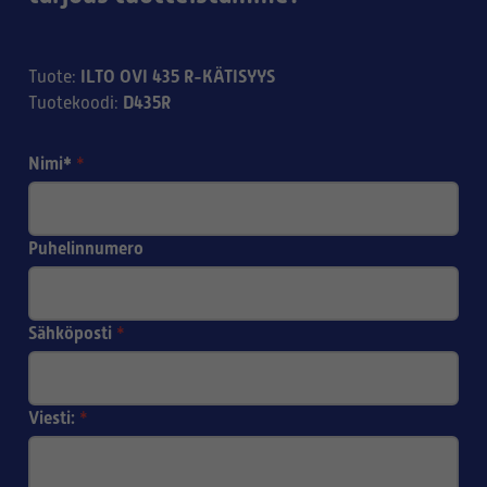
ILTO OVI 435 R-KÄTISYYS
Tuote
:
D435R
Tuotekoodi
:
Nimi*
*
Puhelinnumero
Sähköposti
*
Viesti:
*