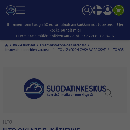
Ilmainen toimitus yli 60 euron tilauksiin kaikkiin noutopisteisiin! (ei
koske puhaltimia)
Huom.! Myymälän poikkeusaukiolot: 27.7.-21.8. klo 8-16
/
Kaikki tuotteet
/
Ilmanvaihtokoneiden varaosat
/
Ilmanvaihtokoneiden varaosat
/
ILTO / SWEGON CASA VARAOSAT
/
ILTO 435
ILTO