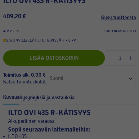
ILTO OVI 435 R-KÄTISYYS
409,20 €
Kysy tuotteesta
ALV 25.5%
TUOTENUMERO 5830
SAATAVILLA
,
LÄHETETTÄVISSÄ 4 - 8 PV
LISÄÄ OSTOSKORIIN
Toimitus alk. 0,00 €
Katso toimituskulut
Kuvaus
Kysymyksiä ja vastauksia
ILTO OVI 435 R-KÄTISYYS
Alkuperäinen varaosa
Sopii seuraaviin laitemalleihin:
ILTO 435