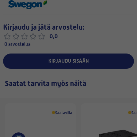
Kirjaudu ja jätä arvostelu:
0,0
0 arvostelua
KIRJAUDU SISÄÄN
Saatat tarvita myös näitä
Saatavilla
Saa