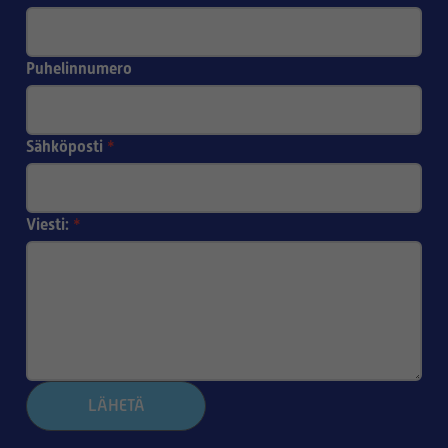
Puhelinnumero
Sähköposti
*
Viesti:
*
LÄHETÄ