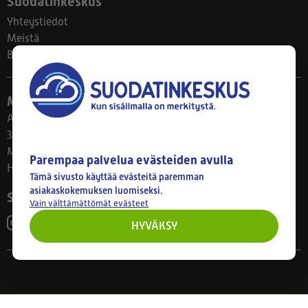
Suodatinkeskus
Yhteystiedot
Meistä
Blogi
Myymälä
Ahlmanintie 61
33800 Tampere
Ma–Pe 8–17
Parempaa palvelua evästeiden avulla
Huom! Myymälän poikkeusaukiolot: 27.7.-21.8. klo 8-16
Tämä sivusto käyttää evästeitä paremman
asiakaskokemuksen luomiseksi.
Seuraa meitä
Vain välttämättömät evästeet
HYVÄKSY