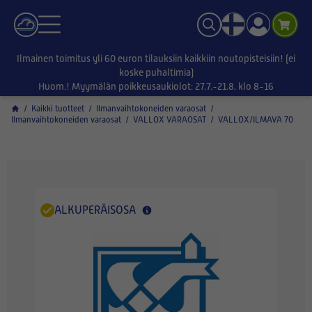
Ilmainen toimitus yli 60 euron tilauksiin kaikkiin noutopisteisiin! (ei
koske puhaltimia)
Huom.! Myymälän poikkeusaukiolot: 27.7.-21.8. klo 8-16
/
Kaikki tuotteet
/
Ilmanvaihtokoneiden varaosat
/
Ilmanvaihtokoneiden varaosat
/
VALLOX VARAOSAT
/
VALLOX/ILMAVA 70
ALKUPERÄISOSA