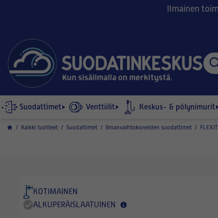
Ilmainen toimi
Suodattimet
Venttiilit
Keskus- & pölynimurit
/
Kaikki tuotteet
/
Suodattimet
/
Ilmanvaihtokoneiden suodattimet
/
FLEXIT
KOTIMAINEN
ALKUPERÄISLAATUINEN