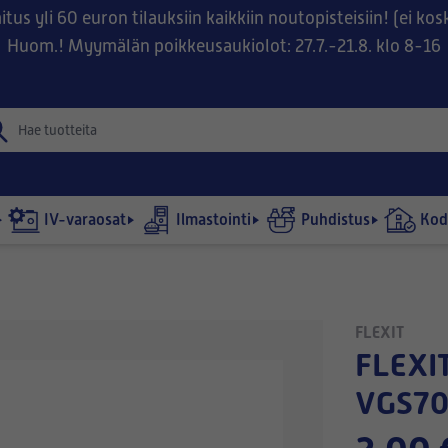
tus yli 60 euron tilauksiin kaikkiin noutopisteisiin! (ei ko
Huom.! Myymälän poikkeusaukiolot: 27.7.-21.8. klo 8-16
IV-varaosat
Ilmastointi
Puhdistus
Kodi
FLEXIT
FLEXIT L7X / L7X TT / S7X / VG700 /
VGS700