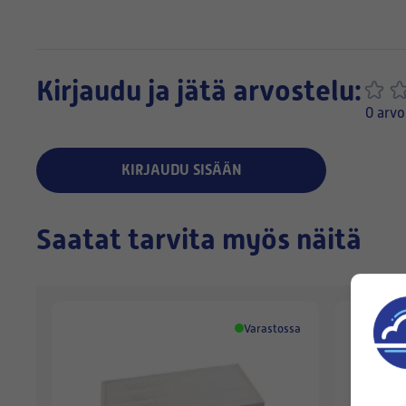
Kirjaudu ja jätä arvostelu:
0 arvo
KIRJAUDU SISÄÄN
Saatat tarvita myös näitä
Varastossa