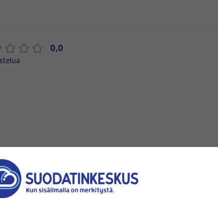
0,0
stelua
Varastossa