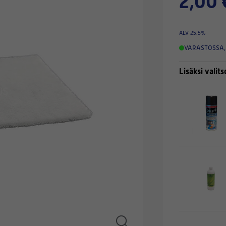
2,00 
ALV 25.5%
VARASTOSSA
,
Lisäksi valits