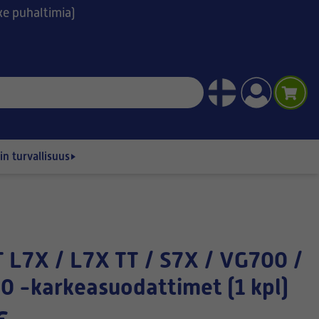
ske puhaltimia)
n turvallisuus
 -karkeasuodattimet (1 kpl)