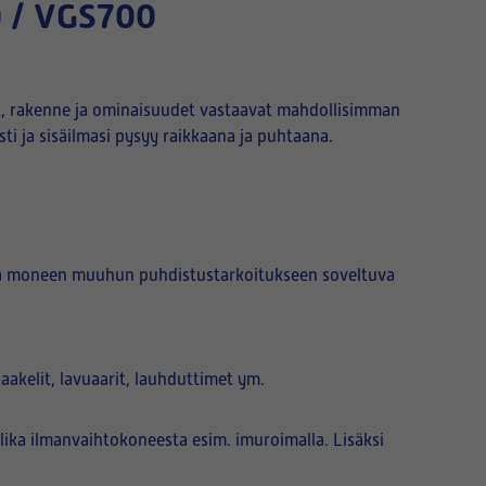
0 / VGS700
t, rakenne ja ominaisuudet vastaavat mahdollisimman
ti ja sisäilmasi pysyy raikkaana ja puhtaana.
kä moneen muuhun puhdistustarkoitukseen soveltuva
akelit, lavuaarit, lauhduttimet ym.
ka ilmanvaihtokoneesta esim. imuroimalla. Lisäksi