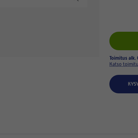
Toimitus alk.
Katso toimit
KYS