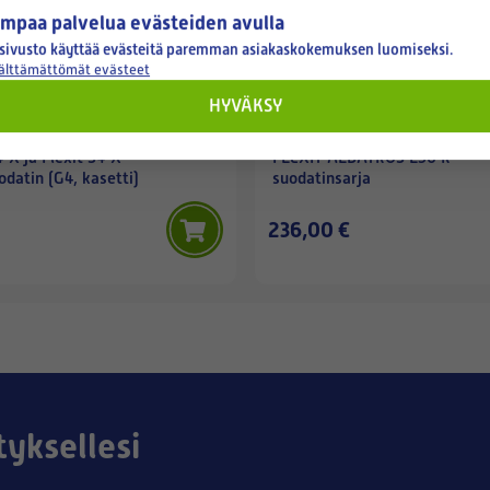
mpaa palvelua evästeiden avulla
sivusto käyttää evästeitä paremman asiakaskokemuksen luomiseksi.
välttämättömät evästeet
HYVÄKSY
FLEXIT
 X ja Flexit S4 X -
FLEXIT ALBATROS L50 R -
datin (G4, kasetti)
suodatinsarja
236,00 €
tyksellesi