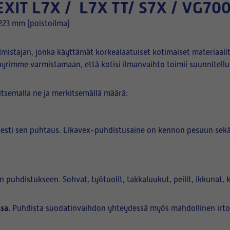
IT L7X / L7X TT/ S7X / VG70
223 mm (poistoilma)
istajan, jonka käyttämät korkealaatuiset kotimaiset materiaali
pyrimme varmistamaan, että kotisi ilmanvaihto toimii suunnitellus
litsemalla ne ja merkitsemällä määrä:
sesti sen puhtaus. Likavex-puhdistusaine on kennon pesuun se
hdistukseen. Sohvat, työtuolit, takkaluukut, peilit, ikkunat, ka
sa.
Puhdista suodatinvaihdon yhteydessä myös mahdollinen irtoli