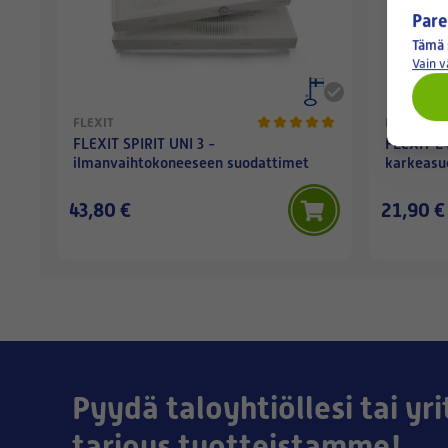
Pare
Tämä 
Vain 
FLEXIT
FLEXIT
FLEXIT SPIRIT UNI 3 -
FLEXIT L4
ilmanvaihtokoneeseen suodattimet
karkeasuo
43,80 €
21,90 €
Pyydä taloyhtiöllesi tai yri
tarjous tuotteistamme!