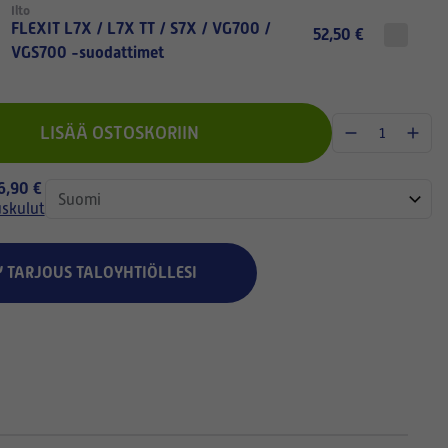
Ilto
FLEXIT L7X / L7X TT / S7X / VG700 /
52,50 €
VGS700 -suodattimet
LISÄÄ OSTOSKORIIN
 6,90 €
uskulut
Y TARJOUS TALOYHTIÖLLESI