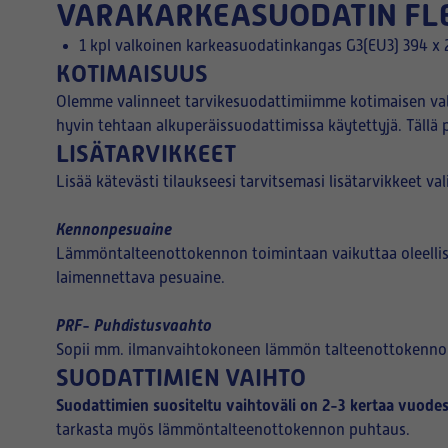
VARAKARKEASUODATIN FLEX
1 kpl valkoinen karkeasuodatinkangas G3(EU3) 394 x 
KOTIMAISUUS
Olemme valinneet tarvikesuodattimiimme kotimaisen valm
hyvin tehtaan alkuperäissuodattimissa käytettyjä. Tällä 
LISÄTARVIKKEET
Lisää kätevästi tilaukseesi tarvitsemasi lisätarvikkeet va
Kennonpesuaine
Lämmöntalteenottokennon toimintaan vaikuttaa oleelli
laimennettava pesuaine.
PRF- Puhdistusvaahto
Sopii mm. ilmanvaihtokoneen lämmön talteenottokennon pu
SUODATTIMIEN VAIHTO
Suodattimien suositeltu vaihtoväli on 2-3 kertaa vuodes
tarkasta myös lämmöntalteenottokennon puhtaus.