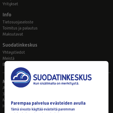
Yritykset
Info
Tietosuojaseloste
Toimitus ja palautus
Maksutavat
Suodatinkeskus
Yhteystiedot
Meistä
Blogi
Myymälä
Ahlmanintie 61
33800 Tampere
Ma–Pe 8–17
Parempaa palvelua evästeiden avulla
Huom! Myymälän poikkeusaukiolot: 27.7.-21.8. klo 8-16
Tämä sivusto käyttää evästeitä paremman