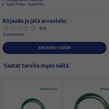
Sopii Pallas -malleihin
Kirjaudu ja jätä arvostelu:
0,0
0 arvostelua
KIRJAUDU SISÄÄN
Saatat tarvita myös näitä
Varastossa
Vara