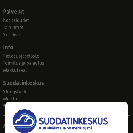
Palvelut
Kotitaloudet
Taloyhtiöt
Yritykset
Info
Tietosuojaseloste
Toimitus ja palautus
Maksutavat
Suodatinkeskus
Yhteystiedot
Meistä
Blogi
Myymälä