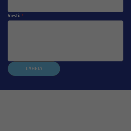
Viesti:
*
LÄHETÄ