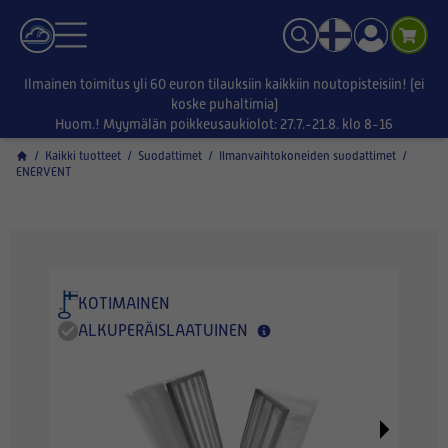
Ilmainen toimitus yli 60 euron tilauksiin kaikkiin noutopisteisiin! (ei
koske puhaltimia)
Huom.! Myymälän poikkeusaukiolot: 27.7.-21.8. klo 8-16
/
Kaikki tuotteet
/
Suodattimet
/
Ilmanvaihtokoneiden suodattimet
/
ENERVENT
KOTIMAINEN
ALKUPERÄISLAATUINEN