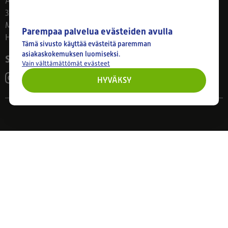
Ahlmanintie 61
33800 Tampere
Ma–Pe 8–17
Parempaa palvelua evästeiden avulla
Huom! Myymälän poikkeusaukiolot: 27.7.-21.8. klo 8-16
Tämä sivusto käyttää evästeitä paremman
asiakaskokemuksen luomiseksi.
Seuraa meitä
Vain välttämättömät evästeet
HYVÄKSY