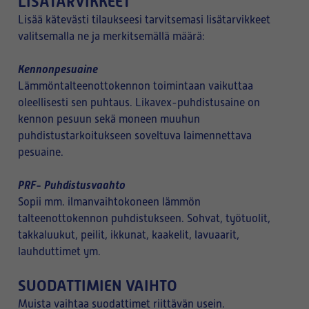
LISÄTARVIKKEET
Lisää kätevästi tilaukseesi tarvitsemasi lisätarvikkeet
valitsemalla ne ja merkitsemällä määrä:
Kennonpesuaine
Lämmöntalteenottokennon toimintaan vaikuttaa
oleellisesti sen puhtaus. Likavex-puhdistusaine on
kennon pesuun sekä moneen muuhun
puhdistustarkoitukseen soveltuva laimennettava
pesuaine.
PRF- Puhdistusvaahto
Sopii mm. ilmanvaihtokoneen lämmön
talteenottokennon puhdistukseen. Sohvat, työtuolit,
takkaluukut, peilit, ikkunat, kaakelit, lavuaarit,
lauhduttimet ym.
SUODATTIMIEN VAIHTO
Muista vaihtaa suodattimet riittävän usein.