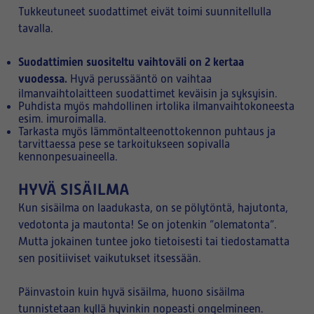
Tukkeutuneet suodattimet eivät toimi suunnitellulla
tavalla.
Suodattimien suositeltu vaihtoväli on 2 kertaa
vuodessa.
Hyvä perussääntö on vaihtaa
ilmanvaihtolaitteen suodattimet keväisin ja syksyisin.
Puhdista myös mahdollinen irtolika ilmanvaihtokoneesta
esim. imuroimalla.
Tarkasta myös lämmöntalteenottokennon puhtaus ja
tarvittaessa pese se tarkoitukseen sopivalla
kennonpesuaineella.
HYVÄ SISÄILMA
Kun sisäilma on laadukasta, on se pölytöntä, hajutonta,
vedotonta ja mautonta! Se on jotenkin ”olematonta”.
Mutta jokainen tuntee joko tietoisesti tai tiedostamatta
sen positiiviset vaikutukset itsessään.
Päinvastoin kuin hyvä sisäilma, huono sisäilma
tunnistetaan kyllä hyvinkin nopeasti ongelmineen.