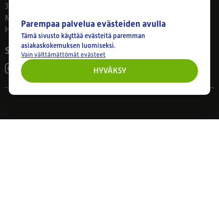
33800 Tampere
Ma–Pe 8–17
Parempaa palvelua evästeiden avulla
Huom! Myymälän poikkeusaukiolot: 27.7.-21.8. klo 8-16
Tämä sivusto käyttää evästeitä paremman
asiakaskokemuksen luomiseksi.
Seuraa meitä
Vain välttämättömät evästeet
HYVÄKSY