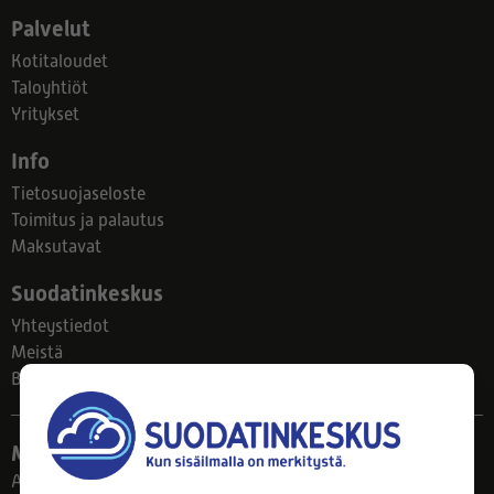
Palvelut
Kotitaloudet
Taloyhtiöt
Yritykset
Info
Tietosuojaseloste
Toimitus ja palautus
Maksutavat
Suodatinkeskus
Yhteystiedot
Meistä
Blogi
Myymälä
Ahlmanintie 61