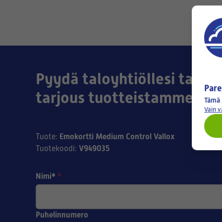
Pyydä taloyhtiöllesi tai yri
Pare
tarjous tuotteistamme!
Tämä 
Vain 
Emokortti Medium Control Vallox
Tuote
:
V949035
Tuotekoodi
:
Nimi*
*
Puhelinnumero