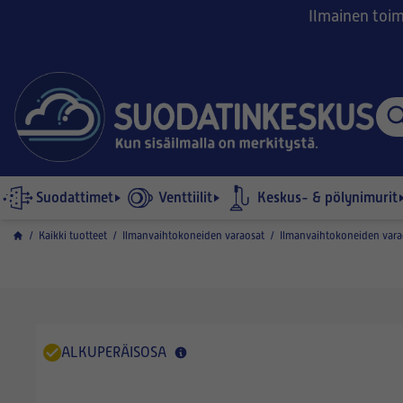
Ilmainen toimi
Suodattimet
Venttiilit
Keskus- & pölynimurit
/
Kaikki tuotteet
/
Ilmanvaihtokoneiden varaosat
/
Ilmanvaihtokoneiden vara
ALKUPERÄISOSA