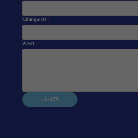
Sähköposti
*
Viesti:
*
LÄHETÄ