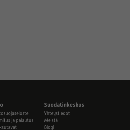
fo
Suodatinkeskus
tosuojaseloste
Yhteystiedot
mitus ja palautus
Meistä
ksutavat
Blogi