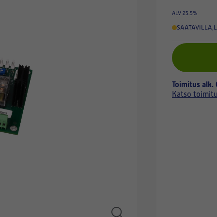
ALV 25.5%
SAATAVILLA
,
L
Toimitus alk.
Katso toimit