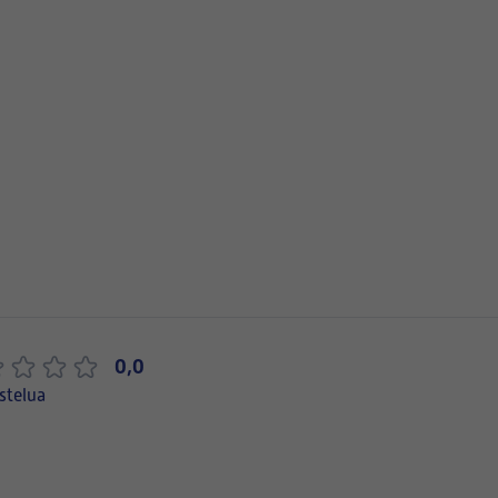
0,0
stelua