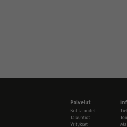
Palvelut
In
Kotitaloudet
Tie
Taloyhtiöt
Toi
Yritykset
Ma