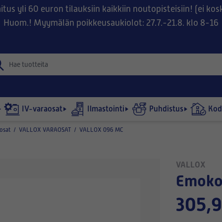
tus yli 60 euron tilauksiin kaikkiin noutopisteisiin! (ei ko
Huom.! Myymälän poikkeusaukiolot: 27.7.-21.8. klo 8-16
IV-varaosat
Ilmastointi
Puhdistus
Kodi
osat
/
VALLOX VARAOSAT
/
VALLOX 096 MC
VALLOX
Emoko
305,9