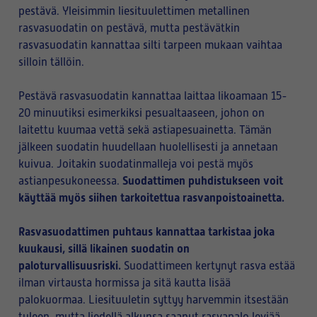
pestävä. Yleisimmin liesituulettimen metallinen
rasvasuodatin on pestävä, mutta pestävätkin
rasvasuodatin kannattaa silti tarpeen mukaan vaihtaa
silloin tällöin.
Pestävä rasvasuodatin kannattaa laittaa likoamaan 15-
20 minuutiksi esimerkiksi pesualtaaseen, johon on
laitettu kuumaa vettä sekä astiapesuainetta. Tämän
jälkeen suodatin huudellaan huolellisesti ja annetaan
kuivua. Joitakin suodatinmalleja voi pestä myös
Suodattimen puhdistukseen voit
astianpesukoneessa.
käyttää myös siihen tarkoitettua rasvanpoistoainetta.
Rasvasuodattimen puhtaus kannattaa tarkistaa joka
kuukausi, sillä likainen suodatin on
paloturvallisuusriski.
Suodattimeen kertynyt rasva estää
ilman virtausta hormissa ja sitä kautta lisää
palokuormaa. Liesituuletin syttyy harvemmin itsestään