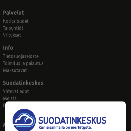
Palvelut
Kotitaloudet
Taloyhtiöt
Yritykset
Info
Tietosuojaseloste
Toimitus ja palautus
Maksutavat
Suodatinkeskus
Yhteystiedot
Meistä
Blogi
Myymälä