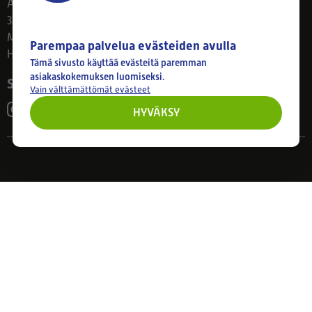
Ahlmanintie 61
33800 Tampere
Ma–Pe 8–17
Parempaa palvelua evästeiden avulla
Huom! Myymälän poikkeusaukiolot: 27.7.-21.8. klo 8-16
Tämä sivusto käyttää evästeitä paremman
asiakaskokemuksen luomiseksi.
Seuraa meitä
Vain välttämättömät evästeet
HYVÄKSY