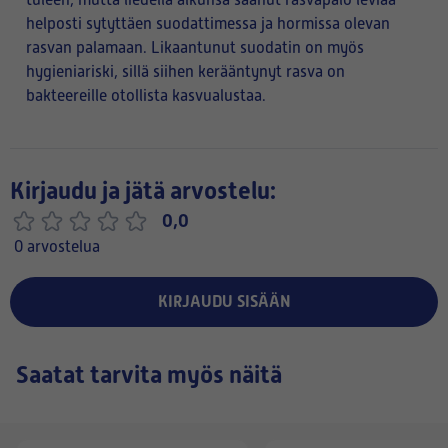
tuleen, mutta liedellä alkunsa saanut rasvapalo leviää
helposti sytyttäen suodattimessa ja hormissa olevan
rasvan palamaan. Likaantunut suodatin on myös
hygieniariski, sillä siihen kerääntynyt rasva on
bakteereille otollista kasvualustaa.
Kirjaudu ja jätä arvostelu:
0,0
0 arvostelua
KIRJAUDU SISÄÄN
Saatat tarvita myös näitä