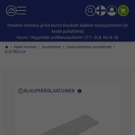
Ilmainen toimitus yli 60 euron tilauksiin kaikkiin noutopisteisiin! (ei
koske puhaltimia)
Huom.! Myymälän poikkeusaukiolot: 27.7.-21.8. klo 8-16
/
Kaikki tuotteet
/
Suodattimet
/
Liesituulettimen suodattimet
/
ELECTROLUX
ALKUPERÄISLAATUINEN