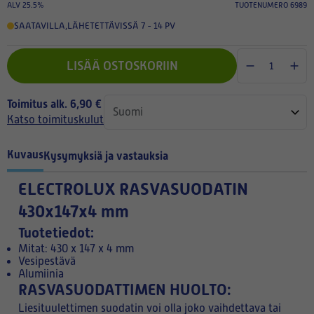
ALV 25.5%
TUOTENUMERO 6989
SAATAVILLA
,
LÄHETETTÄVISSÄ 7 - 14 PV
LISÄÄ OSTOSKORIIN
Toimitus alk. 6,90 €
Katso toimituskulut
Kuvaus
Kysymyksiä ja vastauksia
ELECTROLUX RASVASUODATIN
430x147x4 mm
Tuotetiedot:
Mitat: 430 x 147 x 4 mm
Vesipestävä
Alumiinia
RASVASUODATTIMEN HUOLTO:
Liesituulettimen suodatin voi olla joko vaihdettava tai