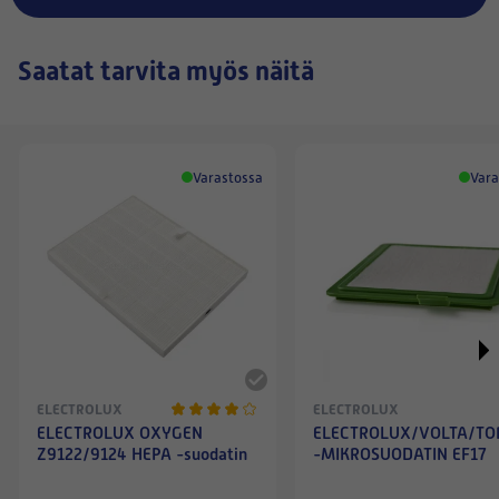
Saatat tarvita myös näitä
Varastossa
Vara
ELECTROLUX
ELECTROLUX
ELECTROLUX OXYGEN
ELECTROLUX/VOLTA/T
Z9122/9124 HEPA -suodatin
-MIKROSUODATIN EF17