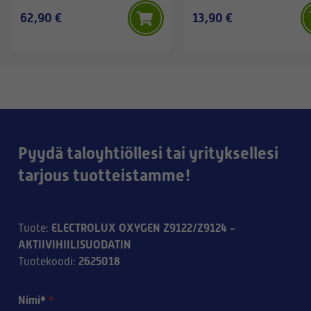
62,90 €
13,90 €
Pyydä taloyhtiöllesi tai yrityksellesi
tarjous tuotteistamme!
ELECTROLUX OXYGEN Z9122/Z9124 -
Tuote
:
AKTIIVIHIILISUODATIN
2625018
Tuotekoodi
:
Nimi*
*