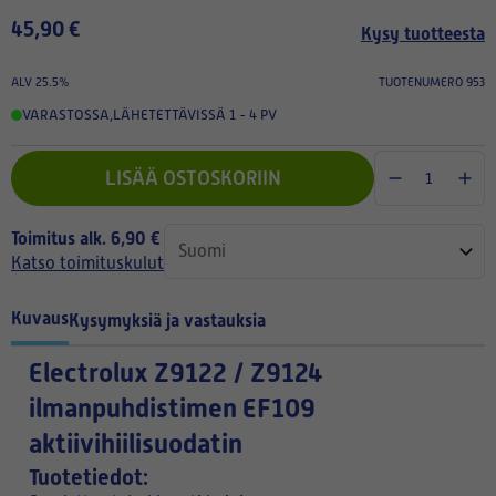
45,90 €
Kysy tuotteesta
ALV 25.5%
TUOTENUMERO 953
VARASTOSSA
,
LÄHETETTÄVISSÄ 1 - 4 PV
LISÄÄ OSTOSKORIIN
Toimitus alk. 6,90 €
Katso toimituskulut
Kuvaus
Kysymyksiä ja vastauksia
Electrolux Z9122 / Z9124
ilmanpuhdistimen EF109
aktiivihiilisuodatin
Tuotetiedot: