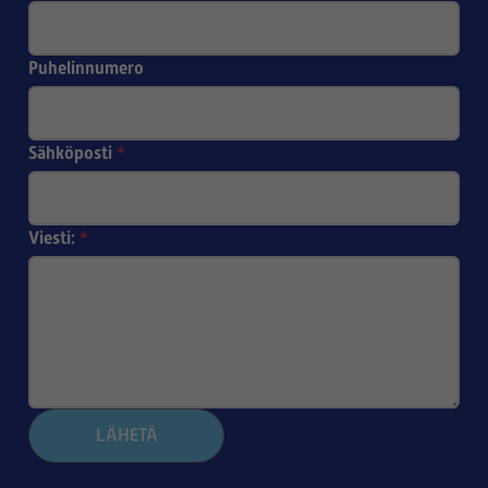
Puhelinnumero
Sähköposti
*
Viesti:
*
LÄHETÄ