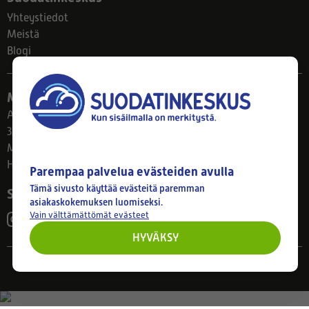
Yhteystiedot
Meistä
Blogi
Myymälä
Ahlmanintie 61
33800 Tampere
Ma–Pe 8–17
Huom! Myymälän poikkeusaukiolot: 27.7.-21.8. klo 8-16
Parempaa palvelua evästeiden avulla
Tämä sivusto käyttää evästeitä paremman
Seuraa meitä
asiakaskokemuksen luomiseksi.
Vain välttämättömät evästeet
HYVÄKSY