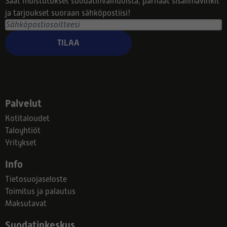
Saat muistutukset suodatinvaihdoista, parhaat sisäilmavinkit
ja tarjoukset suoraan sähköpostiisi!
TILAA
Palvelut
Kotitaloudet
Taloyhtiöt
Yritykset
Info
Tietosuojaseloste
Toimitus ja palautus
Maksutavat
Suodatinkeskus