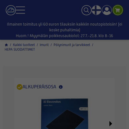
Ilmainen toimitus yli 60 euron tilauksiin kaikkiin noutopisteisiin! (ei
koske puhaltimia)
Huom.! Myymälän poikkeusaukiolot: 27.7.-21.8. klo 8-16
/
Kaikki tuotteet
/
Imurit
/
Pölynimurit ja tarvikkeet
/
HEPA SUODATTIMET
ALKUPERÄISOSA