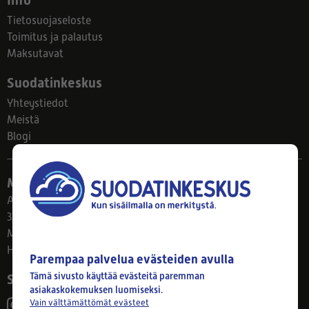
Info
Tietosuojaseloste
Toimitus ja palautus
Maksutavat
Suodatinkeskus
Yhteystiedot
Meistä
Blogi
Myymälä
Ahlmanintie 61
33800 Tampere
Ma–Pe 8–17
Huom! Myymälän poikkeusaukiolot: 27.7.-21.8. klo 8-16
Parempaa palvelua evästeiden avulla
Tämä sivusto käyttää evästeitä paremman
Seuraa meitä
asiakaskokemuksen luomiseksi.
Vain välttämättömät evästeet