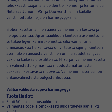
tehokkaasti taajama-alueiden tieliikenne- ja lentomelua.
Niitä saa Junior-, VS- ja Duo venttiileihin kaikille
venttiilipituuksille ja eri karmisyvyyksille.
Bioben kasettimallinen äänenvaimennin on kestävä ja
helppo asentaa. Jyrsintäaukkoon kiinteästi asennettuna
se tukee hyvin karmirakennetta, eikä vaimentimen
ominaisuuksia heikentävää ohivirtausta synny. Kiinteän
asennuksen ansiosta venttiilien ominaisuudet säilyvät
vakiona kaikissa olosuhteissa. H-sarjan vaimenninkasetti
on valmistettu kylmäsiltaa muodostamattomasta,
pakkasen kestävästä muovista. Vaimenninmateriaali on
erikoisvalmisteista polyesterihuopaa.
Valitse valikosta sopiva karmisyvyys
Tuotetiedot:
Sopii 40 cm asennusaukkoon
Vaimentaa todella tehokkaasti ulkoa tulevia ääniä, kts.
video