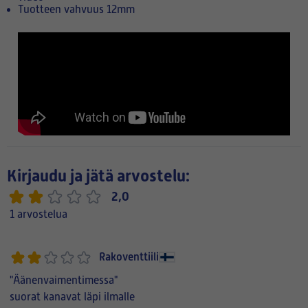
Tuotteen vahvuus 12mm
Kirjaudu ja jätä arvostelu:
2,0
1 arvostelua
Rakoventtiili
"Äänenvaimentimessa"
suorat kanavat läpi ilmalle