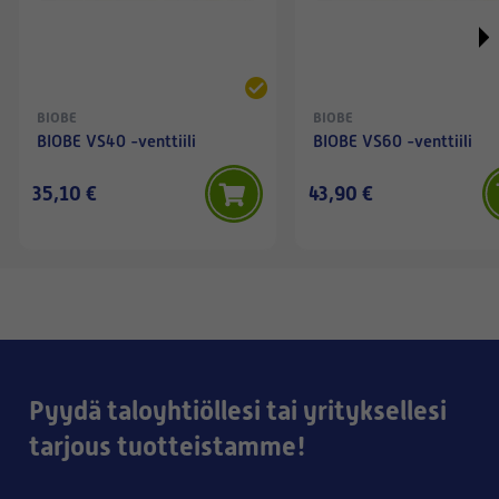
käytettyä huopaa saisi
jostain ostettua oikean
paksuisena versiona ja
leikkelisi siitä rakoon
BIOBE
BIOBE
sopivan vaimentimen.
BIOBE VS40 -venttiili
BIOBE VS60 -venttiili
35,10 €
43,90 €
Pyydä taloyhtiöllesi tai yrityksellesi
tarjous tuotteistamme!