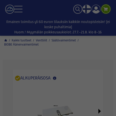
Ilmainen toimitus yli 60 euron tilauksiin kaikkiin noutopisteisiin! (ei
koske puhaltimia)
Huom.! Myymälän poikkeusaukiolot: 27.7.-21.8. klo 8-16
/
Kaikki tuotteet
/
Venttiilit
/
Säätövaimentimet
/
BIOBE Äänenvaimentimet
ALKUPERÄISOSA