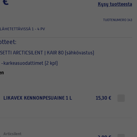
 €
Kysy tuotteesta
TUOTENUMERO 143
LÄHETETTÄVISSÄ 1 - 4 PV
otteet:
ETTI ARCTICSILENT | KAIR 80 (sähkövastus)
t -karkeasuodattimet (2 kpl)
en
LIKAVEX KENNONPESUAINE 1 L
15,30 €
Articsilent