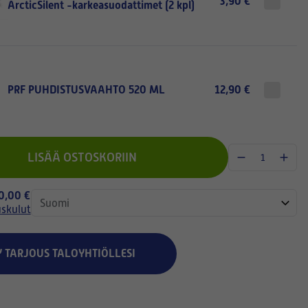
3,90 €
ArcticSilent -karkeasuodattimet (2 kpl)
PRF PUHDISTUSVAAHTO 520 ML
12,90 €
LISÄÄ OSTOSKORIIN
 0,00 €
uskulut
Y TARJOUS TALOYHTIÖLLESI