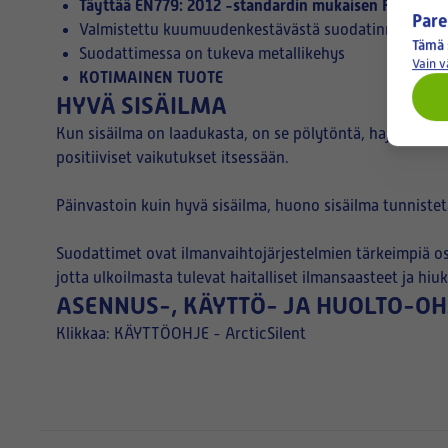
Täyttää EN779: 2012 -standardin mukaisen F7-luoki
Pare
Valmistettu kuumuudenkestävästä suodatinmateriaal
Tämä 
Suodattimessa on tukeva metallikehys
Vain 
KOTIMAINEN TUOTE
HYVÄ SISÄILMA
Kun sisäilma on laadukasta, on se pölytöntä, hajutonta,
positiiviset vaikutukset itsessään.
Päinvastoin kuin hyvä sisäilma, huono sisäilma tunniste
Suodattimet ovat ilmanvaihtojärjestelmien tärkeimpiä os
jotta ulkoilmasta tulevat haitalliset ilmansaasteet ja h
ASENNUS-, KÄYTTÖ- JA HUOLTO-OH
Klikkaa:
KÄYTTÖOHJE - ArcticSilent