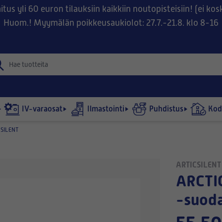
tus yli 60 euron tilauksiin kaikkiin noutopisteisiin! (ei ko
Huom.! Myymälän poikkeusaukiolot: 27.7.-21.8. klo 8-16
IV-varaosat
Ilmastointi
Puhdistus
Kodi
SILENT
ARTICSILENT
ARCTICSILENT (sähkövastus)
-suod