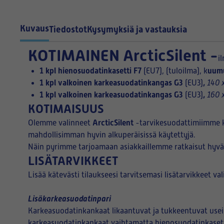
Kuvaus
Tiedostot
Kysymyksiä ja vastauksia
KOTIMAINEN
ArcticSilent -
i
1 kpl
hienosuodatinkasetti F7
uumu
(EU7), (tuloilma),
k
1 kpl valkoinen karkeasuodatinkangas G3
,
(EU3)
140 
1 kpl valkoinen karkeasuodatinkangas G3
,
(EU3)
160 
KOTIMAISUUS
ArcticSilent
Olemme valinneet
-tarvikesuodattimiimme k
mahdollisimman hyvin alkuperäisissä käytettyjä.
Näin pyrimme tarjoamaan asiakkaillemme ratkaisut hyvä
LISÄTARVIKKEET
Lisää kätevästi tilaukseesi tarvitsemasi lisätarvikkeet va
Lisäkarkeasuodatinpari
Karkeasuodatinkankaat likaantuvat ja tukkeentuvat usein
karkeasuodatinkankaat vaihtamatta hienosuodatinkasett