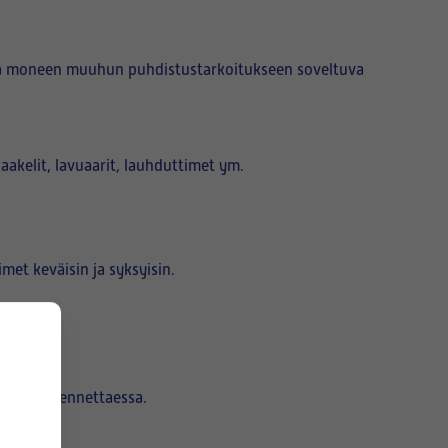
kä moneen muuhun puhdistustarkoitukseen soveltuva
akelit, lavuaarit, lauhduttimet ym.
et keväisin ja syksyisin.
.
ttimia asennettaessa.