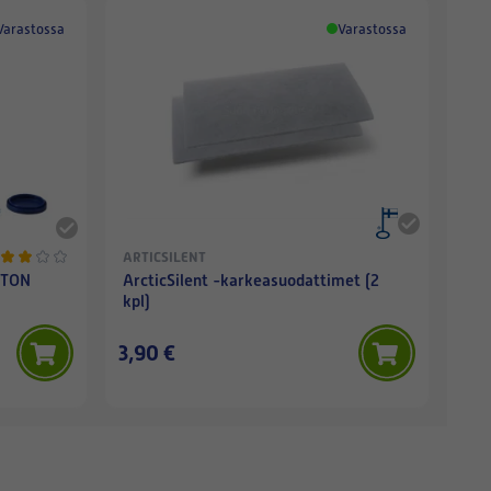
Varastossa
Varastossa
ARTICSILENT
STON
ArcticSilent -karkeasuodattimet (2
kpl)
3,90 €