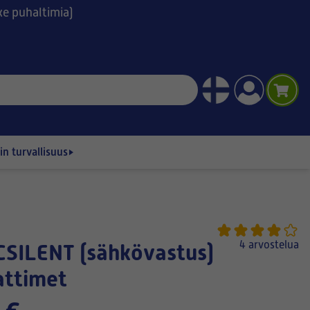
ske puhaltimia)
n turvallisuus
4 arvostelua
attimet