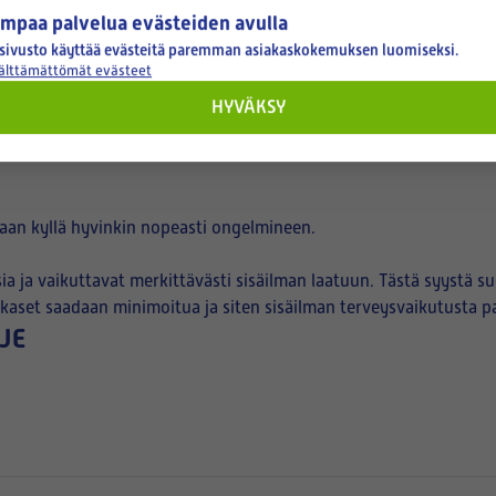
tuksen
mpaa palvelua evästeiden avulla
ista
sivusto käyttää evästeitä paremman asiakaskokemuksen luomiseksi.
välttämättömät evästeet
HYVÄKSY
 vedotonta ja mautonta! Se on jotenkin ”olematonta”. Mutta jokai
taan kyllä hyvinkin nopeasti ongelmineen.
ia ja vaikuttavat merkittävästi sisäilman laatuun. Tästä syystä 
iukkaset saadaan minimoitua ja siten sisäilman terveysvaikutusta 
JE