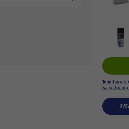
Toimitus alk.
Katso toimit
KYS