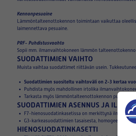
Kennonpesuaine
Lämmöntalteenottokennon toimintaan vaikuttaa oleelli
laimennettava pesuaine.
PRF- Puhdistusvaahto
Sopii mm. ilmanvaihtokoneen lämmön talteenottokennon pu
SUODATTIMIEN VAIHTO
Muista vaihtaa suodattimet riittävän usein. Tukkeutuneet
Suodattimien suositeltu vaihtoväli on 2-3 kertaa vu
Puhdista myös mahdollinen irtolika ilmanvaihtokonee
Tarkasta myös lämmöntalteenottokennon puhtaus ja t
SUODATTIMIEN ASENNUS JA ILMAV
F7-hienosuodatinkasetissa on merkittynä ilmanvirran
G3-karkeasuodattimien tasaisesta, homogeenisesta ra
HIENOSUODATINKASETTI