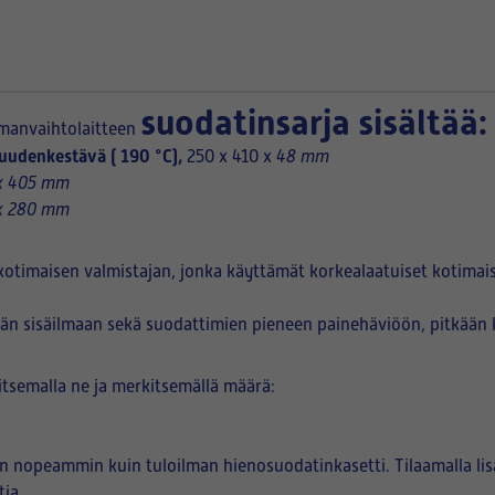
suodatinsarja sisältää:
lmanvaihtolaitteen
udenkestävä ( 190 °C),
250 x 410 x
48 mm
x 405 mm
x 280 mm
otimaisen valmistajan, jonka käyttämät korkealaatuiset kotimais
än sisäilmaan sekä suodattimien pieneen painehäviöön, pitkään 
litsemalla ne ja merkitsemällä määrä:
 nopeammin kuin tuloilman hienosuodatinkasetti. Tilaamalla lisä
ia.