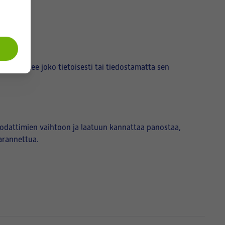
nen tuntee joko tietoisesti tai tiedostamatta sen
suodattimien vaihtoon ja laatuun kannattaa panostaa,
parannettua.