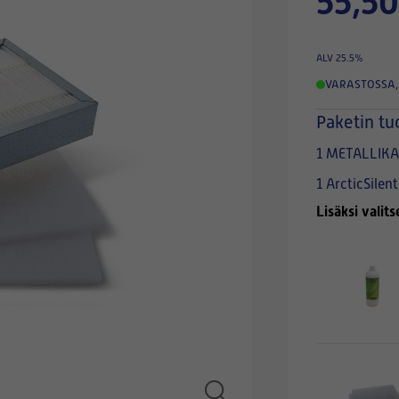
55,50
ALV 25.5%
VARASTOSSA
,
Paketin tu
1 METALLIKAS
1 ArcticSilen
Lisäksi valits