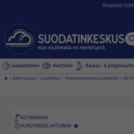
Ilmainen toimi
Suodattimet
Venttiilit
Keskus- & pölynimurit
/
Kaikki tuotteet
/
Suodattimet
/
Ilmanvaihtokoneiden suodattimet
/
ARCTIC
KOTIMAINEN
ALKUPERÄISLAATUINEN