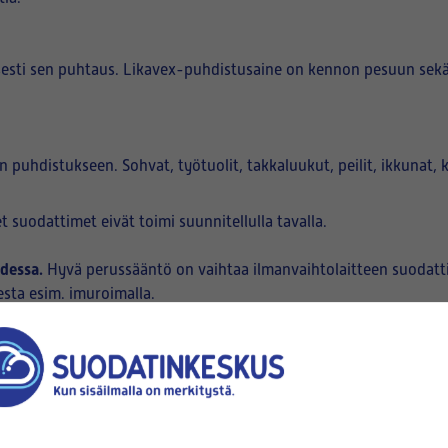
sesti sen puhtaus. Likavex-puhdistusaine on kennon pesuun se
hdistukseen. Sohvat, työtuolit, takkaluukut, peilit, ikkunat, ka
 suodattimet eivät toimi suunnitellulla tavalla.
odessa.
Hyvä perussääntö on vaihtaa ilmanvaihtolaitteen suodattim
sta esim. imuroimalla.
arvittaessa pese se tarkoitukseen sopivalla kennonpesuaineella
IRRAN SUUNTA
 suunta nuolella, joten asennus oikein päin on helppoa.
kenteesta johtuen, ilmavirran suunnalla ei ole merkitystä suoda