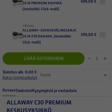
499,00 €
10 M PREMIUM KAHVAK.
(Imuholkki: Click-malli)
Allaway
ALLAWAY-SIIVOUSVÄLINESARJA
399,00 €
10 M STD KAHVAK. (Imuholkki:
Click-malli)
LISÄÄ OSTOSKORIIN
Toimitus alk. 0,00 €
Katso toimituskulut
Kuvaus
Tiedostot
Kysymyksiä ja vastauksia
ALLAWAY C30 PREMIUM
KESKUSYKSIKKÖ