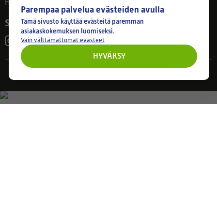
Huom! Myymälän poikkeusaukiolot: 27.7.-21.8. klo 8-16
Parempaa palvelua evästeiden avulla
Seuraa meitä
Tämä sivusto käyttää evästeitä paremman
asiakaskokemuksen luomiseksi.
Vain välttämättömät evästeet
HYVÄKSY