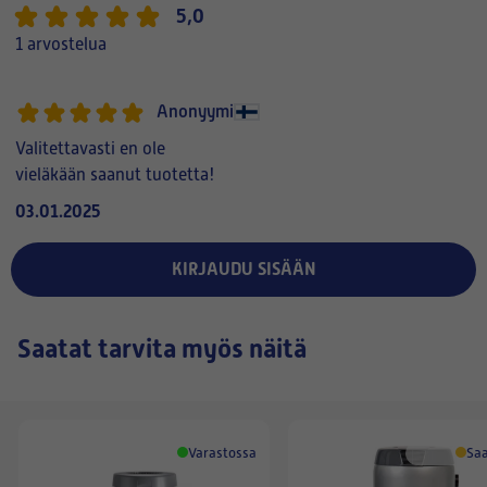
5,0
1 arvostelua
Anonyymi
Valitettavasti en ole
vieläkään saanut tuotetta!
03.01.2025
KIRJAUDU SISÄÄN
Saatat tarvita myös näitä
Varastossa
Saa