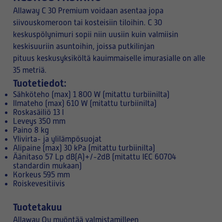
Allaway C 30 Premium voidaan asentaa jopa
siivouskomeroon tai kosteisiin tiloihin. C 30
keskuspölynimuri sopii niin uusiin kuin valmiisin
keskisuuriin asuntoihin, joissa putkilinjan
pituus keskusyksiköltä kauimmaiselle imurasialle on alle
35 metriä.
Tuotetiedot:
Sähköteho (max) 1 800 W (mitattu turbiinilta)
Ilmateho (max) 610 W (mitattu turbiinilta)
Roskasäiliö 13 l
Leveys 350 mm
Paino 8 kg
Ylivirta- ja ylilämpösuojat
Alipaine (max) 30 kPa (mitattu turbiinilta)
Äänitaso 57 Lp dB(A)+/-2dB (mitattu IEC 60704
standardin mukaan)
Korkeus 595 mm
Roiskevesitiivis
Tuotetakuu
Allaway Oy myöntää valmistamilleen