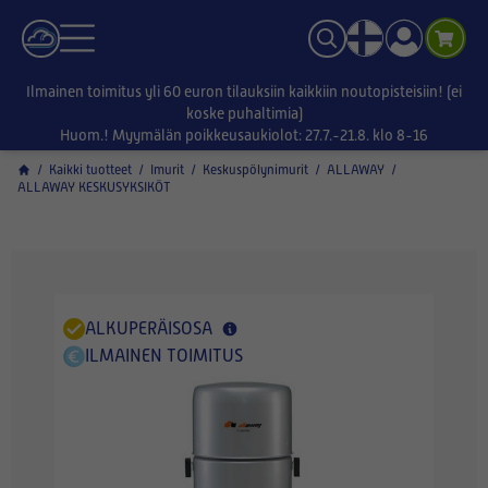
Ilmainen toimitus yli 60 euron tilauksiin kaikkiin noutopisteisiin! (ei
koske puhaltimia)
Huom.! Myymälän poikkeusaukiolot: 27.7.-21.8. klo 8-16
/
Kaikki tuotteet
/
Imurit
/
Keskuspölynimurit
/
ALLAWAY
/
ALLAWAY KESKUSYKSIKÖT
ALKUPERÄISOSA
ILMAINEN TOIMITUS