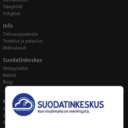
Kotitaloudet
Taloyhtiöt
Yritykset
Info
Tietosuojaseloste
Toimitus ja palautus
Maksutavat
Suodatinkeskus
Yhteystiedot
Meistä
Blogi
Myymälä
Ahlmanintie 61
33800 Tampere
Ma–Pe 8–17