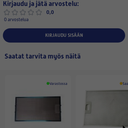
Kirjaudu ja jätä arvostelu:
0,0
0 arvostelua
KIRJAUDU SISÄÄN
Saatat tarvita myös näitä
Varastossa
Saa