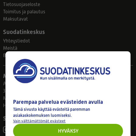
Tietosuojaseloste
Toimitus ja palautus
Maksutavat
Suodatinkeskus
Yhteystiedot
Meistä
Blogi
Myymälä
Ahlmanintie 61
33800 Tampere
Ma–Pe 8–17
Parempaa palvelua evästeiden avulla
Huom! Myymälän poikkeusaukiolot: 27.7.-21.8. klo 8-16
Tämä sivusto käyttää evästeitä paremman
asiakaskokemuksen luomiseksi.
Seuraa meitä
Vain välttämättömät evästeet
HYVÄKSY