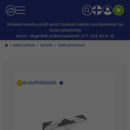
Ilmainen toimitus yli 60 euron tilauksiin kaikkiin noutopisteisiin! (ei
koske puhaltimia)
Huom.! Myymälän poikkeusaukiolot: 27.7.-21.8. klo 8-16
/
Kaikki tuotteet
/
Venttiilit
/
Säätövaimentimet
ALKUPERÄISOSA