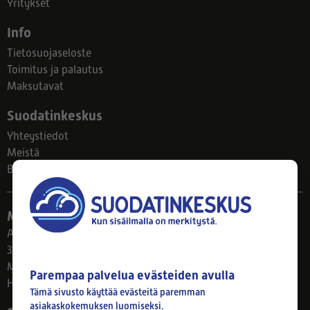
Yritykset
Info
Tietosuojaseloste
Toimitus ja palautus
Maksutavat
Suodatinkeskus
Yhteystiedot
Meistä
Blogi
Myymälä
Ahlmanintie 61
33800 Tampere
Ma–Pe 8–17
Parempaa palvelua evästeiden avulla
Huom! Myymälän poikkeusaukiolot: 27.7.-21.8. klo 8-16
Tämä sivusto käyttää evästeitä paremman
asiakaskokemuksen luomiseksi.