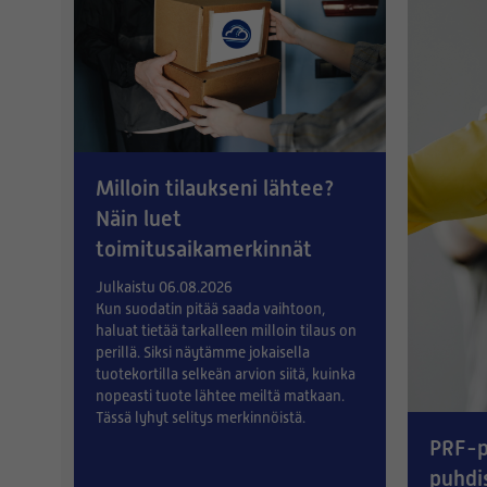
Milloin tilaukseni lähtee?
Näin luet
toimitusaikamerkinnät
Julkaistu 06.08.2026
Kun suodatin pitää saada vaihtoon,
haluat tietää tarkalleen milloin tilaus on
perillä. Siksi näytämme jokaisella
tuotekortilla selkeän arvion siitä, kuinka
nopeasti tuote lähtee meiltä matkaan.
Tässä lyhyt selitys merkinnöistä.
PRF-p
puhdi