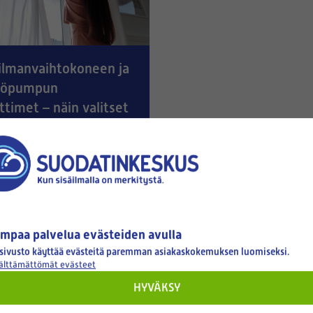
ilmanvaihtokoneen ja
pöpumpun
timet – näin valitset
n
u 25.06.2026
odattimet myydään usein
 pakkauksina (esim. 10 kpl).
eisimmät mallit.
mpaa palvelua evästeiden avulla
sivusto käyttää evästeitä paremman asiakaskokemuksen luomiseksi.
välttämättömät evästeet
HYVÄKSY