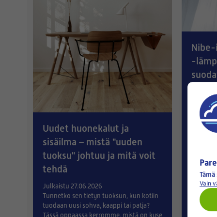
Nibe-
-läm
suodat
oikea
Julkaist
Nibe-su
kätevinä
Uudet huonekalut ja
Tässä yl
sisäilma – mistä "uuden
tuoksu" johtuu ja mitä voit
Pare
tehdä
Tämä 
Vain 
Julkaistu 27.06.2026
Tunnetko sen tietyn tuoksun, kun kotiin
tuodaan uusi sohva, kaappi tai patja?
Tässä oppaassa kerromme, mistä on kyse