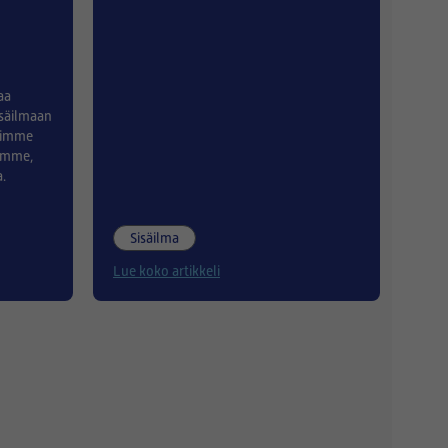
aa
isäilmaan
osimme
romme,
a.
Sisäilma
Lue koko artikkeli