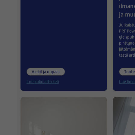
ilman
ja mu
Julkaist
PRF Pow
yleispuh
pinttyne
jättämän
tästä arti
Vinkit ja oppaat
Tuote
Lue koko artikkeli
Lue koko