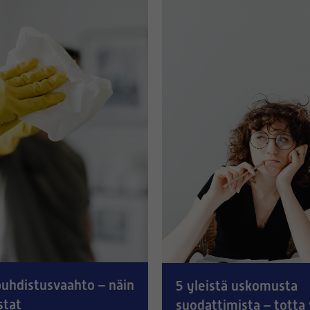
uhdistusvaahto – näin
5 yleistä uskomusta
stat
suodattimista – totta 