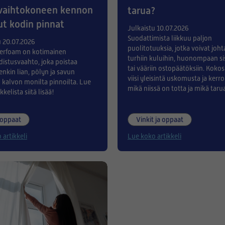
vaihtokoneen kennon
tarua?
ut kodin pinnat
Julkaistu 10.07.2026
Suodattimista liikkuu paljon
u 20.07.2026
puolitotuuksia, jotka voivat joht
erfoam on kotimainen
turhiin kuluihin, huonompaan s
distusvaahto, joka poistaa
tai vääriin ostopäätöksiin. Kok
enkin lian, pölyn ja savun
viisi yleisintä uskomusta ja ker
 kalvon monilta pinnoilta. Lue
mikä niissä on totta ja mikä taru
kkelista siitä lisää!
oppaat
Vinkit ja oppaat
 artikkeli
Lue koko artikkeli