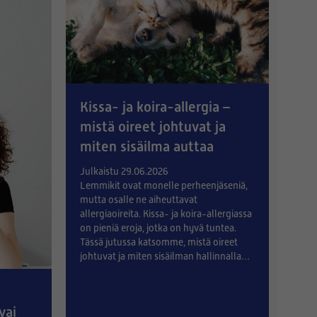
Kissa- ja koira-allergia –
mistä oireet johtuvat ja
miten sisäilma auttaa
Julkaistu 29.06.2026
Lemmikit ovat monelle perheenjäseniä,
mutta osalle ne aiheuttavat
allergiaoireita. Kissa- ja koira-allergiassa
on pieniä eroja, jotka on hyvä tuntea.
Tässä jutussa katsomme, mistä oireet
johtuvat ja miten sisäilman hallinnalla
voi helpottaa elämää lemmiki
vai