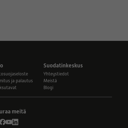
fo
Suodatinkeskus
tosuojaseloste
Yhteystiedot
mitus ja palautus
Meistä
ksutavat
Blogi
uraa meitä