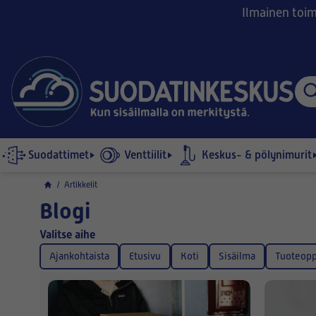
Ilmainen toimi
Suodattimet
Venttiilit
Keskus- & pölynimurit
/
Artikkelit
Blogi
Valitse aihe
Ajankohtaista
Etusivu
Koti
Sisäilma
Tuoteopp