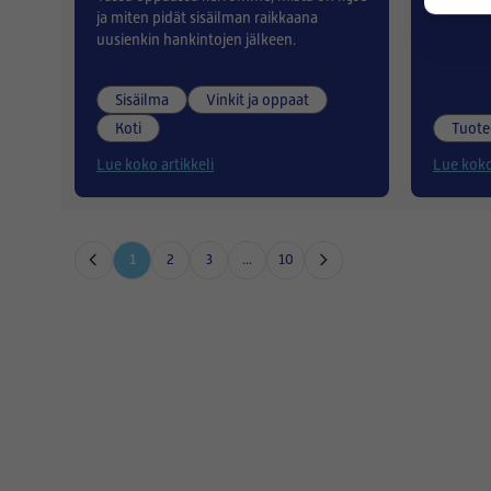
ja miten pidät sisäilman raikkaana
uusienkin hankintojen jälkeen.
Sisäilma
Vinkit ja oppaat
Koti
Tuote
Lue koko artikkeli
Lue koko
1
2
3
...
10