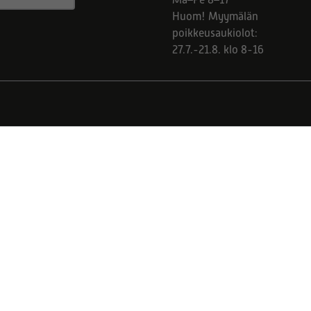
Ma–Pe 8–17
Huom! Myymälän
poikkeusaukiolot:
27.7.-21.8. klo 8-16