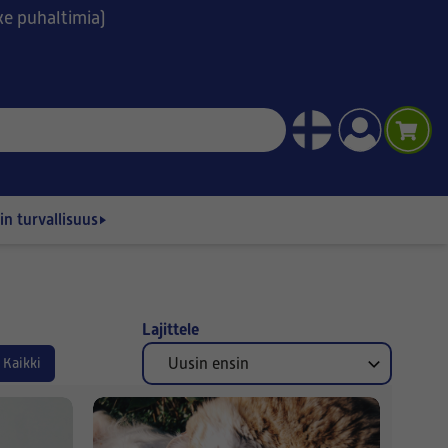
ske puhaltimia)
n turvallisuus
Lajittele
Kaikki