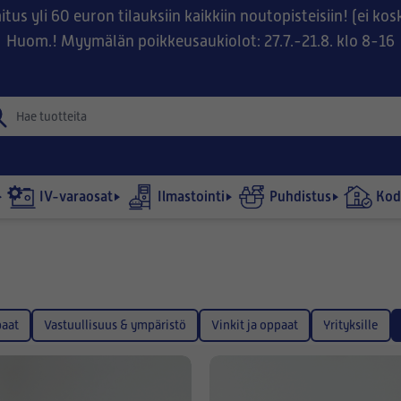
tus yli 60 euron tilauksiin kaikkiin noutopisteisiin! (ei ko
Huom.! Myymälän poikkeusaukiolot: 27.7.-21.8. klo 8-16
IV-varaosat
Ilmastointi
Puhdistus
Kodi
aat
Vastuullisuus & ympäristö
Vinkit ja oppaat
Yrityksille