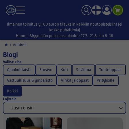
Ilmainen toimitus yli 60 euron tilauksiin kaikkiin noutopisteisiin! (ei
koske puhaltimia)
Huom.! Myymälän poikkeusaukiolot: 27.7.-21.8. klo 8-16
/
Artikkelit
Blogi
Valitse aihe
Ajankohtaista
Etusivu
Koti
Sisäilma
Tuoteoppaat
Vastuullisuus & ympäristö
Vinkit ja oppaat
Yrityksille
Kaikki
Lajittele