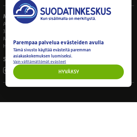
Myymälä
Ahlmanintie 61
33800 Tampere
Ma–Pe 8–17
Parempaa palvelua evästeiden avulla
Huom! Myymälän poikkeusaukiolot: 27.7.-21.8. klo 8-16
Tämä sivusto käyttää evästeitä paremman
asiakaskokemuksen luomiseksi.
Seuraa meitä
Vain välttämättömät evästeet
HYVÄKSY