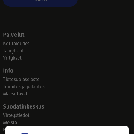
Palvelut
Kotitaloudet
Taloyhtiöt
Yritykset
Info
Tietosuojaseloste
Toimitus ja palautus
Maksutavat
Suodatinkeskus
Yhteystiedot
Meistä
Blogi