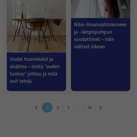
Nibe-ilmanvaihtokoneen
ja -lämpöpumpun
suodattimet – näin
valitset oikean
Uudet huonekalut ja
sisäilma – mistä "uuden
tuoksu" johtuu ja mitä
voit tehdä
1
2
3
...
10