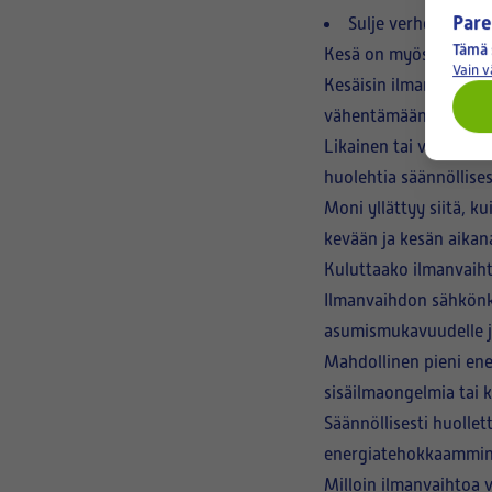
Pare
Sulje verhot ja ka
Tämä 
Kesä on myös siitepöl
Vain 
Kesäisin ilmanvaihdon
vähentämään siitepöly
Likainen tai vanha IV
huolehtia säännöllise
Moni yllättyy siitä, 
kevään ja kesän aikan
Kuluttaako ilmanvaiht
Ilmanvaihdon sähkönku
asumismukavuudelle j
Mahdollinen pieni ener
sisäilmaongelmia tai 
Säännöllisesti huolle
energiatehokkaammin
Milloin ilmanvaihtoa 