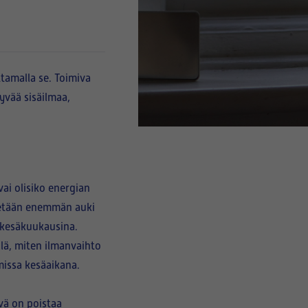
tamalla se. Toimiva
yvää sisäilmaa,
ai olisiko energian
detään enemmän auki
 kesäkuukausina.
lä, miten ilmanvaihto
issa kesäaikana.
ävä on poistaa