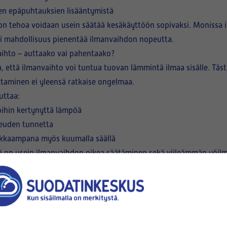
en epäpuhtauksien lisääntymistä
on tehoa voidaan usein säätää kesäkäyttöön sopivaksi. Monissa 
 tai mahdollisuus pienentää ilmanvaihdon nopeutta.
aihto – auttaako vai pahentaako?
, että ilmanvaihto voi tuntua tuovan lämmintä ilmaa sisälle. Täs
aminen ei yleensä ratkaise ongelmaa.
uttaa:
oihin kertynyttä lämpöä
euden tunnetta
ikkaampana myös kuumalla säällä
llä on usein ilmanvaihdon oikea säätäminen sekä viileämmän yöi
vaihtoon
 aikaisin aamulla ja myöhään illalla
ormaalisti päällä
ksien mukaan kesäohitusta
suodattimet ajoissa