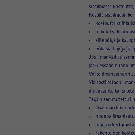
sisäilmasta kosteutta,
Kesällä sisäilmaan ker
kosteutta suihkuist
hiilidioksidia ihmi
siitepölyä ja katup
erilaisia hajuja ja
Jos ilmanvaihto sammu
jatkuessaan huono ilm
Voiko ilmanvaihdon s
Yleisesti ottaen ilman
ilmanvaihto tulisi pi
Täysin sammutettu ilm
sisäilman kosteud
huonoa ilmanlaatu
hajujen kertymistä
rakenteiden koste