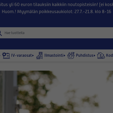
tus yli 60 euron tilauksiin kaikkiin noutopisteisiin! (ei ko
Huom.! Myymälän poikkeusaukiolot: 27.7.-21.8. klo 8-16
IV-varaosat
Ilmastointi
Puhdistus
Kodi