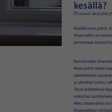
kesällä?
Julkaistu 28.05.2026
(
Kesällä moni pohtii, 
ilmanvaihto on kuitenk
poistamaan kosteutt
Kannattaako ilmanvaih
Moni pohtii kesän saap
säästämiseksi paremp
ja ulkoilma tuntuu ra
Tässä artikkelissa kä
vaikuttaa asumismuka
Miksi ilmanvaihto on 
Ilmanvaihdon tehtävä e