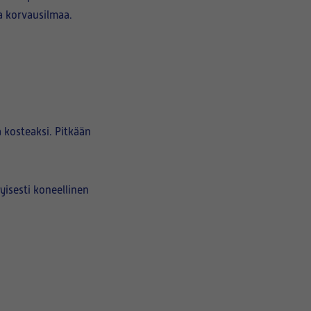
ta korvausilmaa.
 kosteaksi. Pitkään
yisesti koneellinen