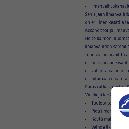
ilmanvaihtokanavi
Sen sijaan ilmanvaihd
on erillinen kesätila
Kesähelteet ja ilmanv
Helteillä moni huomaa
ilmanvaihdon sammutt
Toimiva ilmanvaihto a
poistamaan sisätil
vähentämään kost
pitämään ilman ra
Paras ratkaisu heltei
Vinkkejä kesän ilman
Tuuleta tehokkaasti
Pidä ilmanvaihto n
Käytä mahdollisuu
Vaihda likaiset IV-