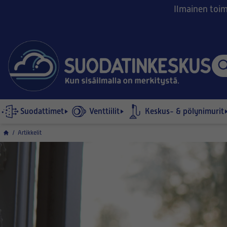
Ilmainen toimi
Suodattimet
Venttiilit
Keskus- & pölynimurit
/
Artikkelit