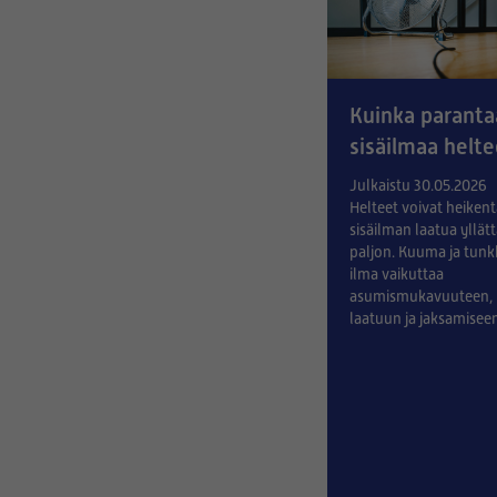
Kuinka paranta
sisäilmaa helte
Julkaistu 30.05.2026
Helteet voivat heiken
sisäilman laatua yllät
paljon. Kuuma ja tunk
ilma vaikuttaa
asumismukavuuteen,
laatuun ja jaksamisee
muutamilla yksinkertai
keinoilla sekä puhtaill
ilmanvaihtosuodattimi
pitää sisäilma