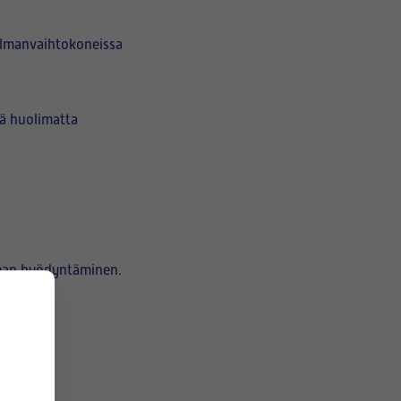
ilmanvaihtokoneissa
tä huolimatta
lman hyödyntäminen.