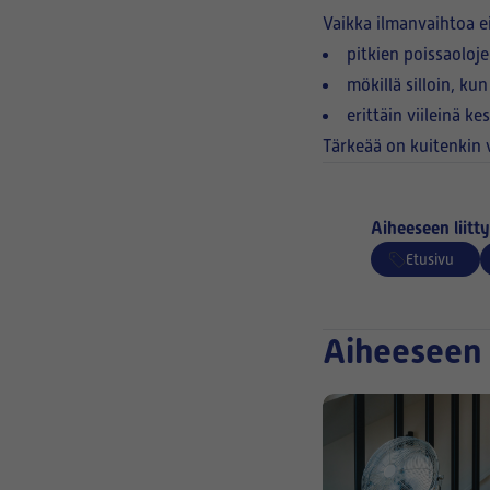
Vaikka ilmanvaihtoa e
pitkien poissaoloje
mökillä silloin, ku
erittäin viileinä ke
Tärkeää on kuitenkin v
Aiheeseen liitty
Etusivu
Aiheeseen 