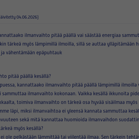
Päivitetty 04.06.2026)
kannattaako ilmanvaihto pitää päällä vai säästää energiaa sammut
in tärkeä myös lämpimillä ilmoilla, sillä se auttaa ylläpitämään h
a ja vähentämään epäpuhtauk
to pitää päällä kesällä?
uessa, kannattaako ilmanvaihto pitää päällä lämpimillä ilmoilla v
i sammuttaa ilmanvaihto kokonaan. Vaikka kesällä ikkunoita pi
ikkaalta, toimiva ilmanvaihto on tärkeä osa hyvää sisäilmaa myös
ymme läpi, miksi ilmanvaihtoa ei yleensä kannata sammuttaa kesäl
vuuteen sekä mitä kannattaa huomioida ilmanvaihdon suodattim
tärkeä myös kesällä?
i ole pelkästään lämmittää tai viilentää ilmaa. Sen tärkein teht