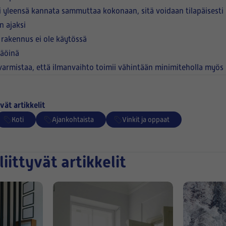
i yleensä kannata sammuttaa kokonaan, sitä voidaan tilapäisesti 
n ajaksi
n rakennus ei ole käytössä
säöinä
armistaa, että ilmanvaihto toimii vähintään minimiteholla myös s
vät artikkelit
Koti
Ajankohtaista
Vinkit ja oppaat
liittyvät artikkelit