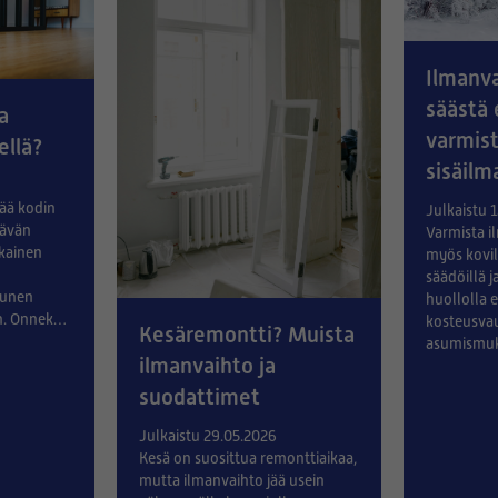
Ilmanva
säästä 
a
varmist
ellä?
sisäilm
tää kodin
Julkaistu 
tävän
Varmista 
kainen
myös kovill
säädöillä j
 unen
huollolla 
n. Onneksi
kosteusvau
Kesäremontti? Muista
silla
asumismuk
ilmanvaihto ja
a
sähkölasku
lla voit
suodattimet
Julkaistu 29.05.2026
Kesä on suosittua remonttiaikaa,
mutta ilmanvaihto jää usein