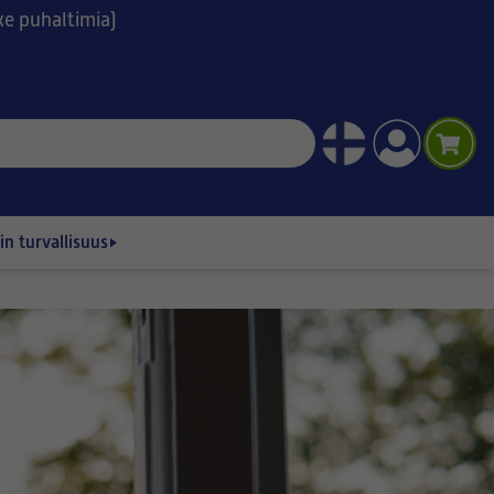
ske puhaltimia)
n turvallisuus