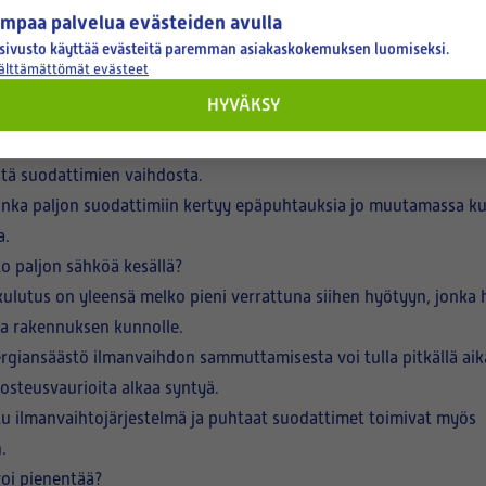
mpaa palvelua evästeiden avulla
ihtimet päivän kuumimpaan aikaan
sivusto käyttää evästeitä paremman asiakaskokemuksen luomiseksi.
yaikaa
välttämättömät evästeet
 merkitys korostuu erityisesti siitepölykaudella. Hyvä ilmanvaih
HYVÄKSY
n, pölyn ja muiden pienhiukkasten pääsyä sisäilmaan.
-suodatin ei enää suodata ilmaa tehokkaasti. Tämän vuoksi myös 
stä suodattimien vaihdosta.
kuinka paljon suodattimiin kertyy epäpuhtauksia jo muutamassa ku
a.
o paljon sähköä kesällä?
lutus on yleensä melko pieni verrattuna siihen hyötyyn, jonka 
a rakennuksen kunnolle.
giansäästö ilmanvaihdon sammuttamisesta voi tulla pitkällä aikaväl
kosteusvaurioita alkaa syntyä.
ttu ilmanvaihtojärjestelmä ja puhtaat suodattimet toimivat myös
.
voi pienentää?