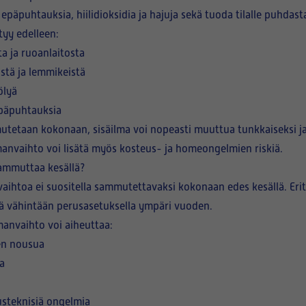
 epäpuhtauksia, hiilidioksidia ja hajuja sekä tuoda tilalle puhdas
tyy edelleen:
a ja ruoanlaitosta
sistä ja lemmikeistä
ölyä
 epäpuhtauksia
tetaan kokonaan, sisäilma voi nopeasti muuttua tunkkaiseksi ja
anvaihto voi lisätä myös kosteus- ja homeongelmien riskiä.
ammuttaa kesällä?
vaihtoa ei suositella sammutettavaksi kokonaan edes kesällä. Erit
tää vähintään perusasetuksella ympäri vuoden.
anvaihto voi aiheuttaa:
en nousua
a
usteknisiä ongelmia