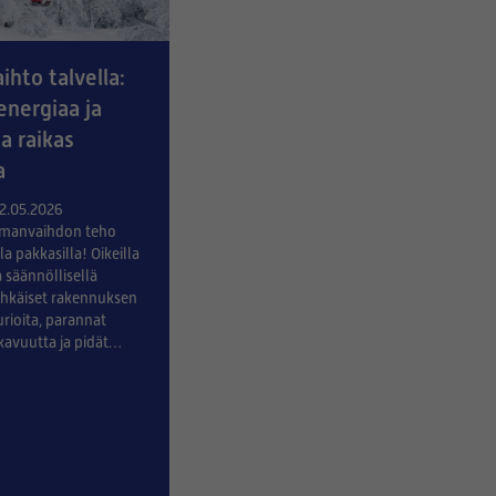
ihto talvella:
energiaa ja
a raikas
a
12.05.2026
ilmanvaihdon teho
a pakkasilla! Oikeilla
a säännöllisellä
ehkäiset rakennuksen
rioita, parannat
avuutta ja pidät
n kurissa.