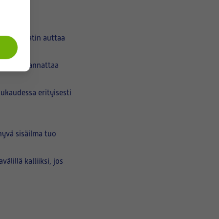
don suodatin auttaa
kesällä kannattaa
ukaudessa erityisesti
hyvä sisäilma tuo
illä kalliiksi, jos