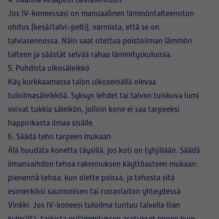
4. Käännä kesäpelti talviasentoon
Jos IV-koneessasi on manuaalinen lämmöntalteenoton
ohitus (kesä/talvi-pelti), varmista, että se on
talviasennossa. Näin saat otettua poistoilman lämmön
talteen ja säästät selvää rahaa lämmityskuluissa.
5. Puhdista ulkosäleikkö
Käy kurkkaamassa talon ulkoseinällä olevaa
tuloilmasäleikköä. Syksyn lehdet tai talven tuiskuva lumi
voivat tukkia säleikön, jolloin kone ei saa tarpeeksi
happirikasta ilmaa sisälle.
6. Säädä teho tarpeen mukaan
Älä huudata konetta täysillä, jos koti on tyhjillään. Säädä
ilmanvaihdon tehoa rakennuksen käyttöasteen mukaan:
pienennä tehoa, kun olette poissa, ja tehosta sitä
esimerkiksi saunomisen tai ruoanlaiton yhteydessä.
Vinkki: Jos IV-koneesi tuloilma tuntuu talvella liian