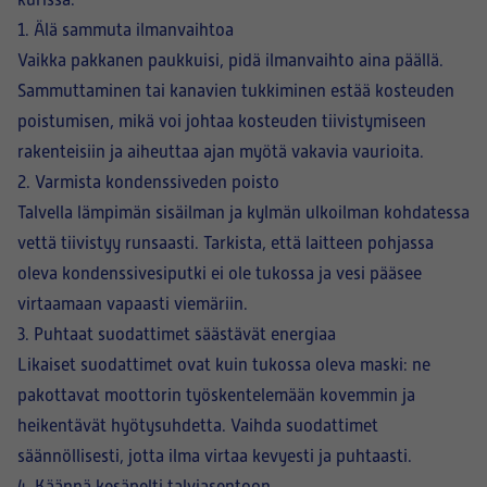
kurissa.
1. Älä sammuta ilmanvaihtoa
Vaikka pakkanen paukkuisi, pidä ilmanvaihto aina päällä.
Sammuttaminen tai kanavien tukkiminen estää kosteuden
poistumisen, mikä voi johtaa kosteuden tiivistymiseen
rakenteisiin ja aiheuttaa ajan myötä vakavia vaurioita.
2. Varmista kondenssiveden poisto
Talvella lämpimän sisäilman ja kylmän ulkoilman kohdatessa
vettä tiivistyy runsaasti. Tarkista, että laitteen pohjassa
oleva kondenssivesiputki ei ole tukossa ja vesi pääsee
virtaamaan vapaasti viemäriin.
3. Puhtaat suodattimet säästävät energiaa
Likaiset suodattimet ovat kuin tukossa oleva maski: ne
pakottavat moottorin työskentelemään kovemmin ja
heikentävät hyötysuhdetta. Vaihda suodattimet
säännöllisesti, jotta ilma virtaa kevyesti ja puhtaasti.