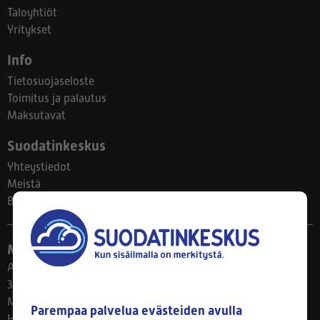
Taloyhtiöt
Yritykset
Info
Tietosuojaseloste
Toimitus ja palautus
Maksutavat
Suodatinkeskus
Yhteystiedot
Meistä
Blogi
Myymälä
Ahlmanintie 61
33800 Tampere
Ma–Pe 8–17
Parempaa palvelua evästeiden avulla
Huom! Myymälän poikkeusaukiolot: 27.7.-21.8. klo 8-16