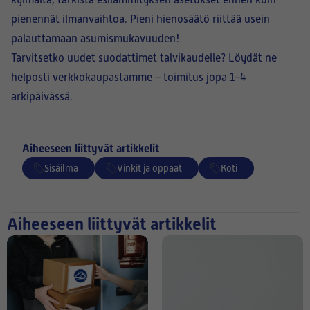
kylmältä, tarkista esilämmityksen asetukset ennen kuin
pienennät ilmanvaihtoa. Pieni hienosäätö riittää usein
palauttamaan asumismukavuuden!
Tarvitsetko uudet suodattimet talvikaudelle? Löydät ne
helposti verkkokaupastamme – toimitus jopa 1–4
arkipäivässä.
Aiheeseen liittyvät artikkelit
Sisäilma
Vinkit ja oppaat
Koti
Aiheeseen liittyvät artikkelit