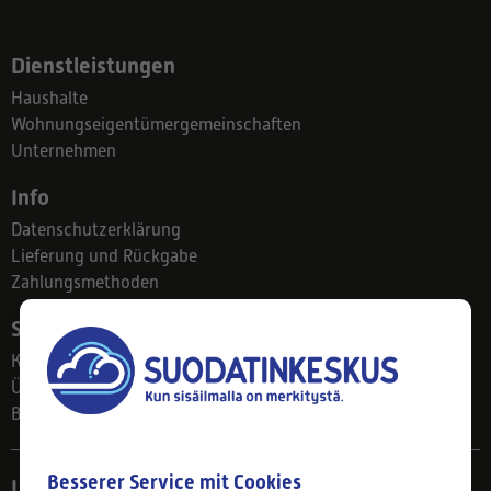
Dienstleistungen
Haushalte
Wohnungseigentümergemeinschaften
Unternehmen
Info
Datenschutzerklärung
Lieferung und Rückgabe
Zahlungsmethoden
Suodatinkeskus
Kontakt
Über uns
Blog
Besserer Service mit Cookies
Ladengeschäft