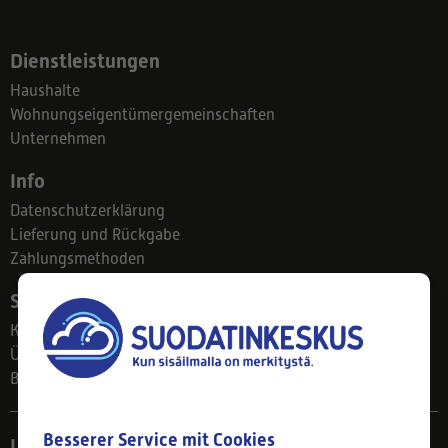
Dienstleistungen
Haushalte
Wohnungseigentümergemeinschaften
Unternehmen
Info
Datenschutzerklärung
Lieferung und Rückgabe
Zahlungsmethoden
Suodatinkeskus
Kontakt
Über uns
Blog
Besserer Service mit Cookies
Ladengeschäft