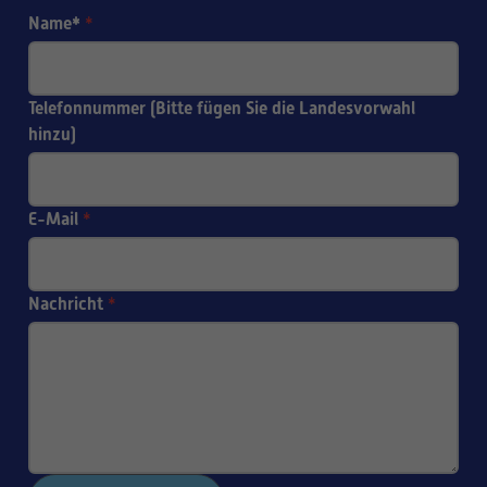
Name*
*
Telefonnummer (Bitte fügen Sie die Landesvorwahl
hinzu)
E-Mail
*
Nachricht
*