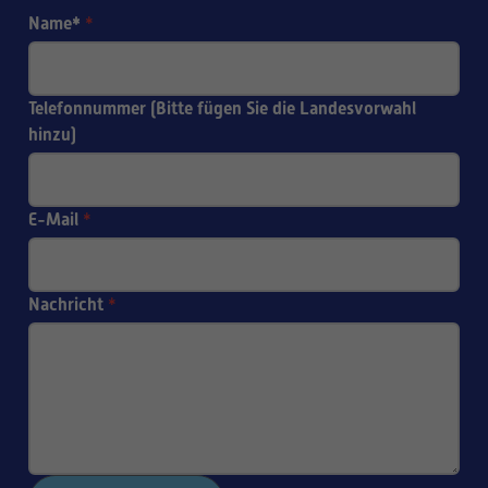
Name*
*
Telefonnummer (Bitte fügen Sie die Landesvorwahl
hinzu)
E-Mail
*
Nachricht
*