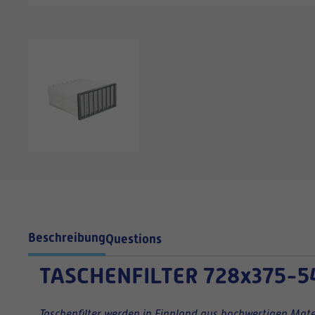
Beschreibung
Questions
TASCHENFILTER
728x375-5
Taschenfilter werden in Finnland aus hochwertigen Mater