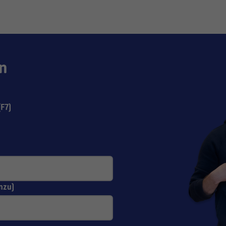
n
F7)
nzu)