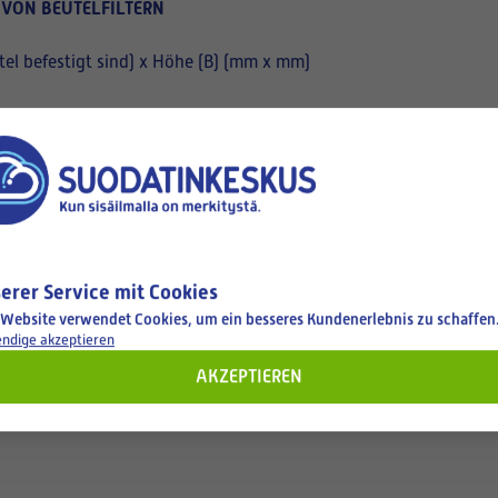
 VON BEUTELFILTERN
el befestigt sind) x Höhe (B) (mm x mm)
erer Service mit Cookies
 Website verwendet Cookies, um ein besseres Kundenerlebnis zu schaffen
ndige akzeptieren
AKZEPTIEREN