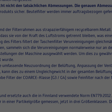
richt nicht den tatsächlichen Abmessungen. Die genauen Abmessu
rodukts sicher. Beutelfilter werden immer auftragsbezogen gefer
und der Filterrahmen aus strapazierfähigem recycelbarem Metall.
 dass sie von der Kraft des Luftstroms getrennt bleiben, was ei
ng des Filters filtert der Taschenfilter Verunreinigungen gleich
ffnen, sammeln sich die Verunreinigungen normalerweise nur an de
instellungen der Maschine ausgewählt werden. Um dies zu gewährle
t wurde.
eine umfassende Neuzuordnung der Belüftung, Anpassung der Vent
en, kann dies zu einem Ungleichgewicht in der gesamten Belüftung
be Filter der COARCE-Klasse (G3 / G4) sowie Feinfilter nach der
t und ersetzte auch die in Finnland verwendete Norm EN779:2012.
r in einer Partikelgröße gemessen, jetzt in drei Größenklassen. 