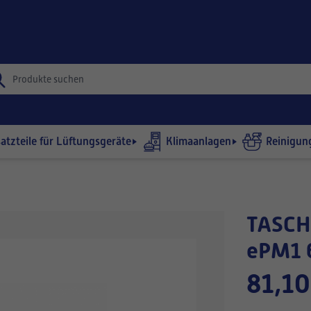
satzteile für Lüftungsgeräte
Klimaanlagen
Reinigun
TASCHENFILTER 728x375-540/9
ePM1 
81,10