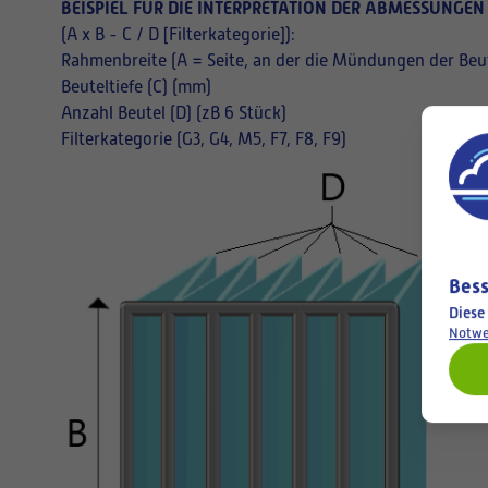
BEISPIEL FÜR DIE INTERPRETATION DER ABMESSUNGEN
(A x B - C / D [Filterkategorie]):
Rahmenbreite (A = Seite, an der die Mündungen der Beut
Beuteltiefe (C) (mm)
Anzahl Beutel (D) (zB 6 Stück)
Filterkategorie (G3, G4, M5, F7, F8, F9)
Bess
Diese
Notwe