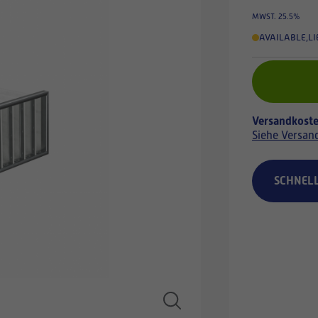
MWST. 25.5%
AVAILABLE
,
LI
Versandkoste
Siehe Versan
SCHNEL