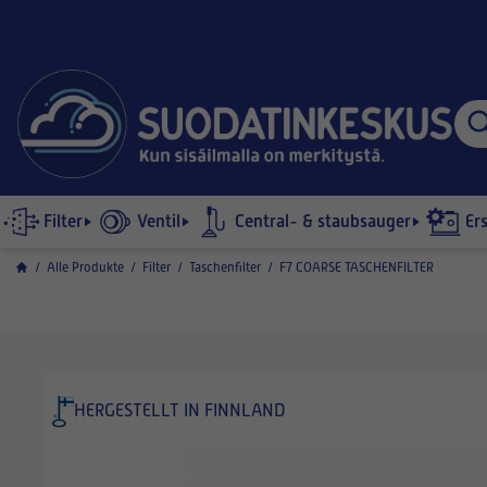
Filter
Ventil
Central- & staubsauger
Er
/
Alle Produkte
/
Filter
/
Taschenfilter
/
F7 COARSE TASCHENFILTER
HERGESTELLT IN FINNLAND