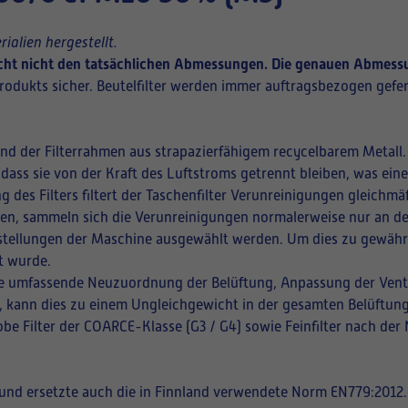
ialien hergestellt.
richt nicht den tatsächlichen Abmessungen. Die genauen Abmessu
rodukts sicher. Beutelfilter werden immer auftragsbezogen gefer
und der Filterrahmen aus strapazierfähigem recycelbarem Metall.
 dass sie von der Kraft des Luftstroms getrennt bleiben, was ei
ng des Filters filtert der Taschenfilter Verunreinigungen gleich
ffnen, sammeln sich die Verunreinigungen normalerweise nur an de
instellungen der Maschine ausgewählt werden. Um dies zu gewährle
t wurde.
eine umfassende Neuzuordnung der Belüftung, Anpassung der Vent
en, kann dies zu einem Ungleichgewicht in der gesamten Belüftung
be Filter der COARCE-Klasse (G3 / G4) sowie Feinfilter nach der
t und ersetzte auch die in Finnland verwendete Norm EN779:2012.