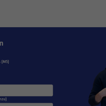
n
 (M5)
nzu)