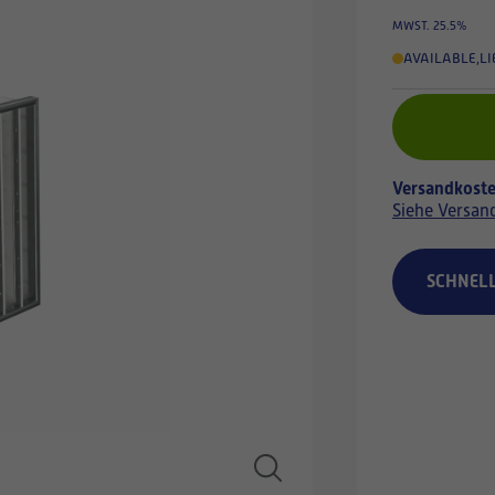
MWST. 25.5%
AVAILABLE
,
LI
Versandkoste
Siehe Versan
SCHNEL