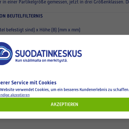
r in einer Partikelgröße gemessen, jetzt in drei Größenklassen. 
ON BEUTELFILTERNIS
el befestigt sind) x Höhe (B) (mm x mm)
erer Service mit Cookies
 Website verwendet Cookies, um ein besseres Kundenerlebnis zu schaffen
ndige akzeptieren
AKZEPTIEREN