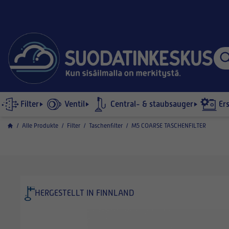
Filter
Ventil
Central- & staubsauger
Er
/
Alle Produkte
/
Filter
/
Taschenfilter
/
M5 COARSE TASCHENFILTER
HERGESTELLT IN FINNLAND