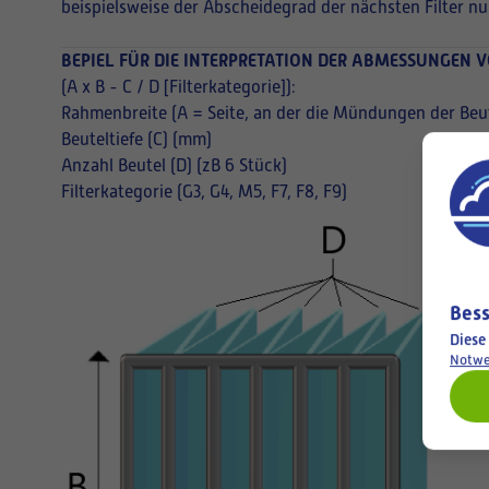
beispielsweise der Abscheidegrad der nächsten Filter nu
BEPIEL FÜR DIE INTERPRETATION DER ABMESSUNGEN V
(A x B - C / D [Filterkategorie]):
Rahmenbreite (A = Seite, an der die Mündungen der Beut
Beuteltiefe (C) (mm)
Anzahl Beutel (D) (zB 6 Stück)
Filterkategorie (G3, G4, M5, F7, F8, F9)
Bess
Diese
Notwe