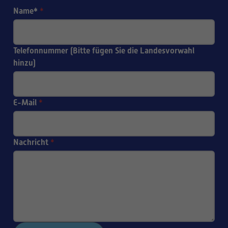
Name*
*
Telefonnummer (Bitte fügen Sie die Landesvorwahl
hinzu)
E-Mail
*
Nachricht
*