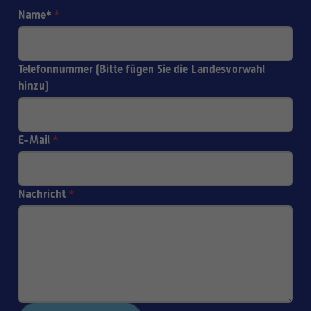
Name*
*
Telefonnummer (Bitte fügen Sie die Landesvorwahl
hinzu)
E-Mail
*
Nachricht
*