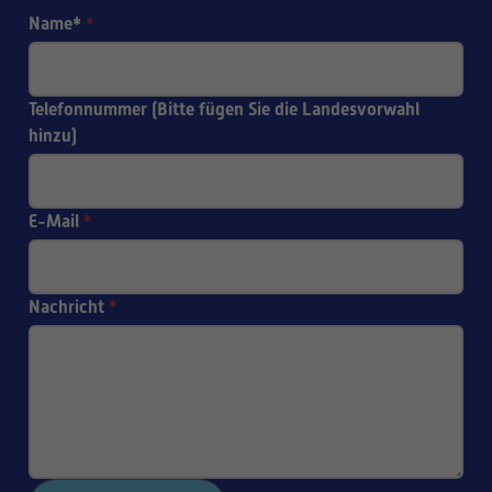
Name*
*
Telefonnummer (Bitte fügen Sie die Landesvorwahl
hinzu)
E-Mail
*
Nachricht
*