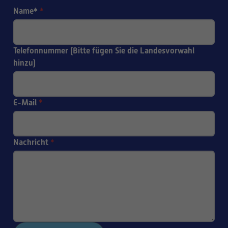
Name*
*
Telefonnummer (Bitte fügen Sie die Landesvorwahl
hinzu)
E-Mail
*
Nachricht
*