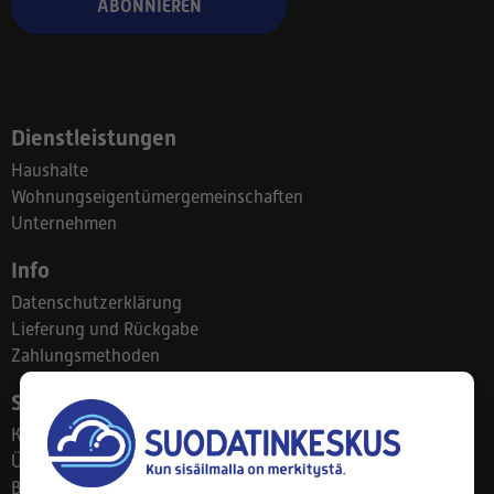
ABONNIEREN
Dienstleistungen
Haushalte
Wohnungseigentümergemeinschaften
Unternehmen
Info
Datenschutzerklärung
Lieferung und Rückgabe
Zahlungsmethoden
Suodatinkeskus
Kontakt
Über uns
Blog