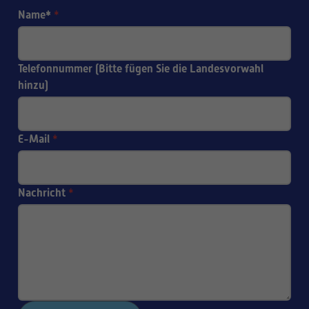
Name*
*
Telefonnummer (Bitte fügen Sie die Landesvorwahl
hinzu)
E-Mail
*
Nachricht
*