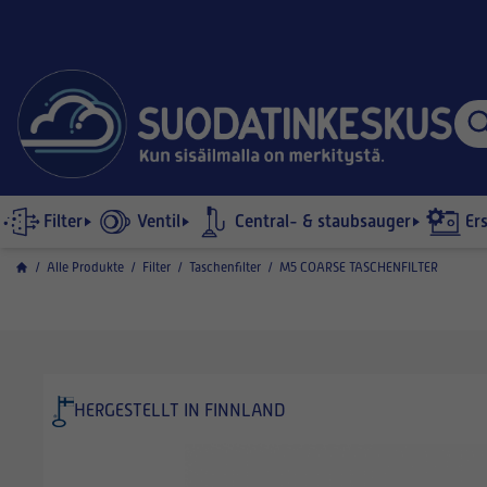
Filter
Ventil
Central- & staubsauger
Er
/
Alle Produkte
/
Filter
/
Taschenfilter
/
M5 COARSE TASCHENFILTER
HERGESTELLT IN FINNLAND