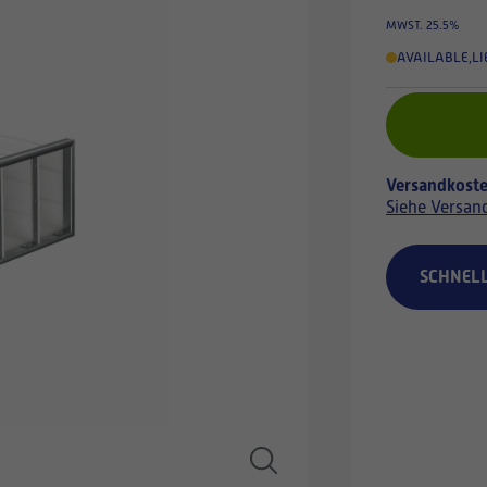
MWST. 25.5%
AVAILABLE
,
LI
Versandkoste
Siehe Versan
SCHNEL