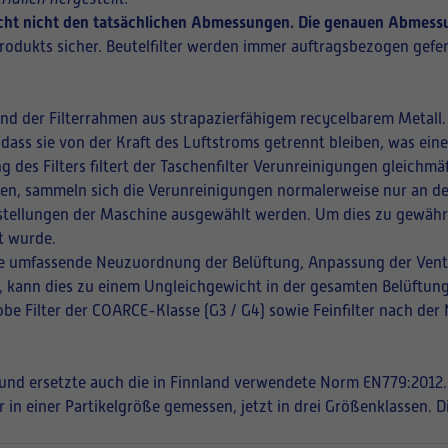
richt nicht den tatsächlichen Abmessungen. Die genauen Abmessu
rodukts sicher. Beutelfilter werden immer auftragsbezogen gefer
und der Filterrahmen aus strapazierfähigem recycelbarem Metall.
 dass sie von der Kraft des Luftstroms getrennt bleiben, was ei
ng des Filters filtert der Taschenfilter Verunreinigungen gleich
ffnen, sammeln sich die Verunreinigungen normalerweise nur an de
instellungen der Maschine ausgewählt werden. Um dies zu gewährle
t wurde.
eine umfassende Neuzuordnung der Belüftung, Anpassung der Vent
en, kann dies zu einem Ungleichgewicht in der gesamten Belüftung
be Filter der COARCE-Klasse (G3 / G4) sowie Feinfilter nach der
t und ersetzte auch die in Finnland verwendete Norm EN779:2012.
r in einer Partikelgröße gemessen, jetzt in drei Größenklassen. 