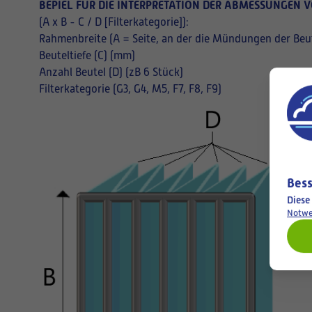
BEPIEL FÜR DIE INTERPRETATION DER ABMESSUNGEN V
(A x B - C / D [Filterkategorie]):
Rahmenbreite (A = Seite, an der die Mündungen der Beut
Beuteltiefe (C) (mm)
Anzahl Beutel (D) (zB 6 Stück)
Filterkategorie (G3, G4, M5, F7, F8, F9)
Bess
Diese
Notwe