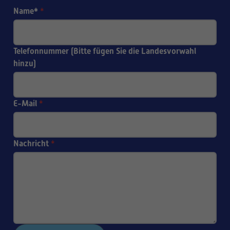
Name*
*
Telefonnummer (Bitte fügen Sie die Landesvorwahl
hinzu)
E-Mail
*
Nachricht
*