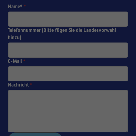
Name*
*
Telefonnummer (Bitte fügen Sie die Landesvorwahl
hinzu)
E-Mail
*
Nachricht
*