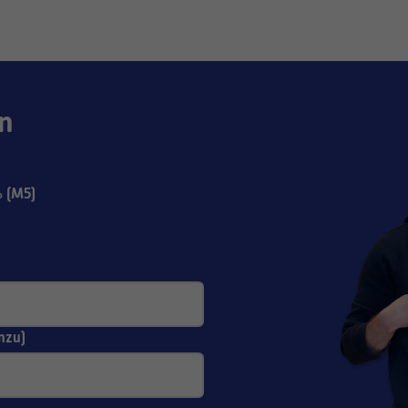
n
 (M5)
nzu)