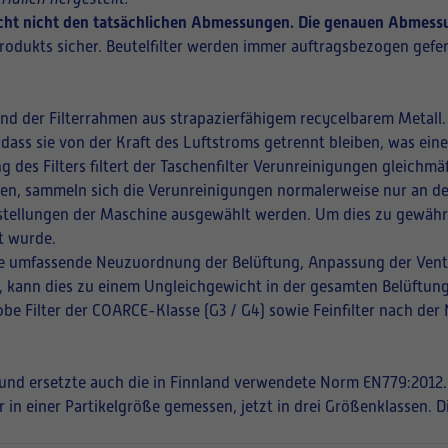
richt nicht den tatsächlichen Abmessungen. Die genauen Abmessu
rodukts sicher. Beutelfilter werden immer auftragsbezogen gefer
und der Filterrahmen aus strapazierfähigem recycelbarem Metall.
 dass sie von der Kraft des Luftstroms getrennt bleiben, was ei
ng des Filters filtert der Taschenfilter Verunreinigungen gleich
ffnen, sammeln sich die Verunreinigungen normalerweise nur an de
instellungen der Maschine ausgewählt werden. Um dies zu gewährle
t wurde.
eine umfassende Neuzuordnung der Belüftung, Anpassung der Vent
en, kann dies zu einem Ungleichgewicht in der gesamten Belüftung
be Filter der COARCE-Klasse (G3 / G4) sowie Feinfilter nach der
t und ersetzte auch die in Finnland verwendete Norm EN779:2012.
r in einer Partikelgröße gemessen, jetzt in drei Größenklassen. 