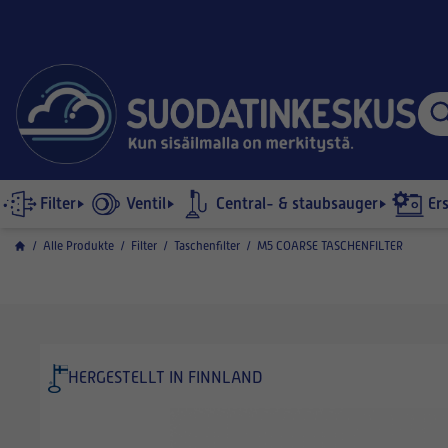
Filter
Ventil
Central- & staubsauger
Er
/
Alle Produkte
/
Filter
/
Taschenfilter
/
M5 COARSE TASCHENFILTER
HERGESTELLT IN FINNLAND