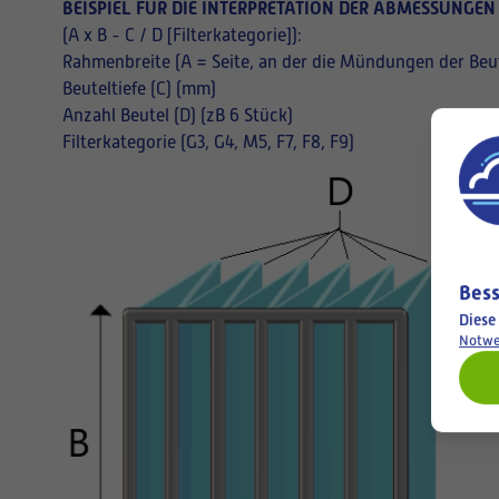
BEISPIEL FÜR DIE INTERPRETATION DER ABMESSUNGEN
(A x B - C / D [Filterkategorie]):
Rahmenbreite (A = Seite, an der die Mündungen der Beut
Beuteltiefe (C) (mm)
Anzahl Beutel (D) (zB 6 Stück)
Filterkategorie (G3, G4, M5, F7, F8, F9)
Bess
Diese
Notwe