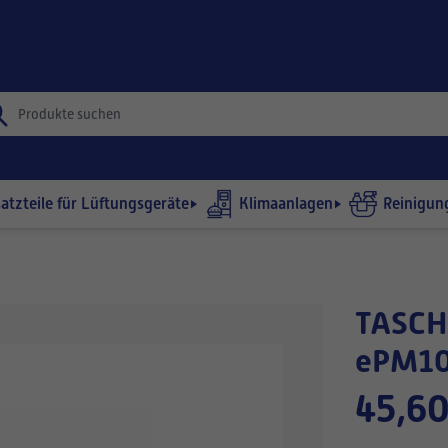
satzteile für Lüftungsgeräte
Klimaanlagen
Reinigun
TASCHENFILTER 440x515-360/5
ePM10
45,60