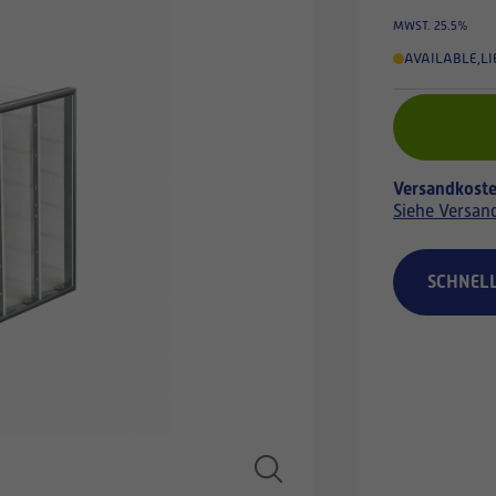
MWST. 25.5%
AVAILABLE
,
LI
Versandkoste
Siehe Versan
SCHNEL