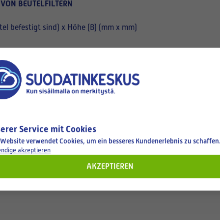
 VON BEUTELFILTERN
el befestigt sind) x Höhe (B) (mm x mm)
erer Service mit Cookies
 Website verwendet Cookies, um ein besseres Kundenerlebnis zu schaffen
ndige akzeptieren
AKZEPTIEREN