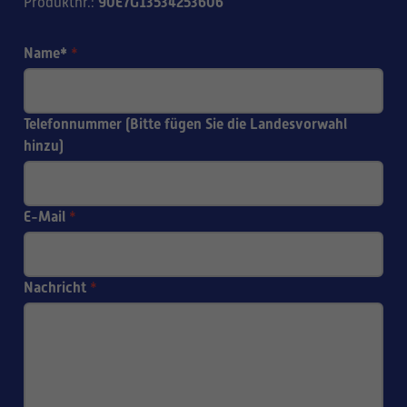
90E7G13534253606
Produktnr.
:
Name*
*
Telefonnummer (Bitte fügen Sie die Landesvorwahl
hinzu)
E-Mail
*
Nachricht
*