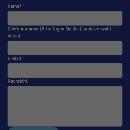
Name*
*
Telefonnummer (Bitte fügen Sie die Landesvorwahl
hinzu)
E-Mail
*
Nachricht
*