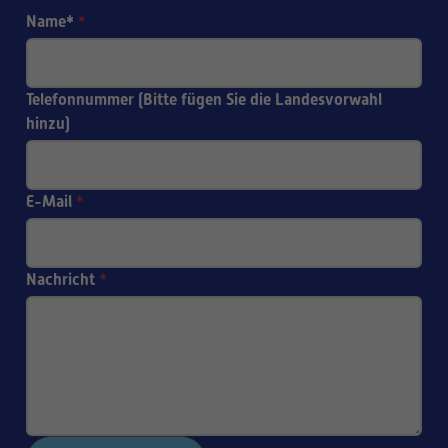
Name*
*
Telefonnummer (Bitte fügen Sie die Landesvorwahl
hinzu)
E-Mail
*
Nachricht
*