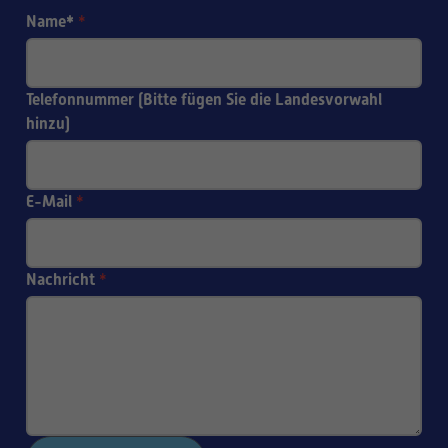
Name*
*
Telefonnummer (Bitte fügen Sie die Landesvorwahl
hinzu)
E-Mail
*
Nachricht
*