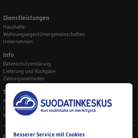
Dienstleistungen
Haushalte
Wohnungseigentümergemeinschaften
Unternehmen
Info
Datenschutzerklärung
Lieferung und Rückgabe
Zahlungsmethoden
Suodatinkeskus
Kontakt
Über uns
Blog
Besserer Service mit Cookies
Ladengeschäft