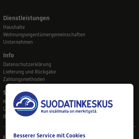
Dienstleistungen
Haushalte
Wohnungseigentümergemeinschaften
Unternehmen
Info
Datenschutzerklärung
Lieferung und Rückgabe
Zahlungsmethoden
Suodatinkeskus
Kontakt
Über uns
Blog
Besserer Service mit Cookies
Ladengeschäft