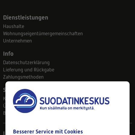
Dienstleistungen
Haushalte
Wohnungseigentümergemeinschaften
Unternehmen
Info
Datenschutzerklärung
Lieferung und Rückgabe
Zahlungsmethoden
Suodatinkeskus
Kontakt
Über uns
Blog
Besserer Service mit Cookies
Ladengeschäft