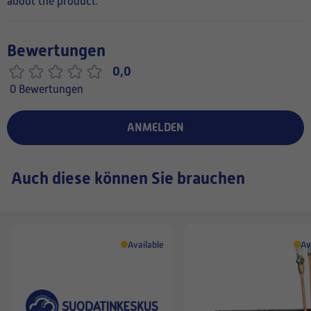
about the product.
Bewertungen
0,0
0 Bewertungen
ANMELDEN
Auch diese können Sie brauchen
Available
Av