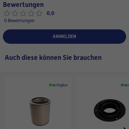
Bewertungen
0,0
0 Bewertungen
ANMELDEN
Auch diese können Sie brauchen
Verfügbar
Ver