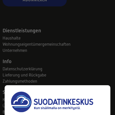
Dienstleistungen
Haushalte
Wohnungseigentümergemeinschaften
Unternehmen
Info
Datenschutzerklärung
Lieferung und Rückgabe
Zahlungsmethoden
Suodatinkeskus
Kontakt
Über uns
Blog