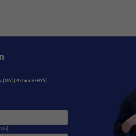
n
 (M5) (20 mm KEHYS)
nzu)