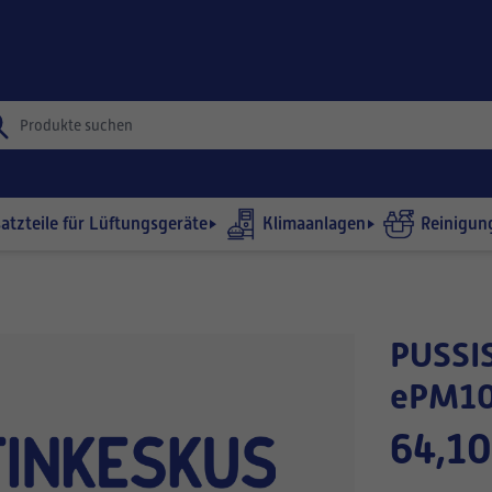
satzteile für Lüftungsgeräte
Klimaanlagen
Reinigun
PUSSISUODATIN 892x592-360/9
ePM10
64,10