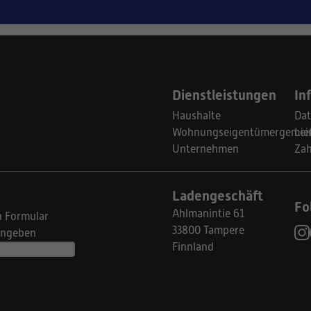
Dienstleistungen
In
Haushalte
Dat
Wohnungseigentümergemein
Lie
Unternehmen
Za
Ladengeschäft
Fo
Ahlmanintie 61
n Formular
33800 Tampere
eingeben
Finnland