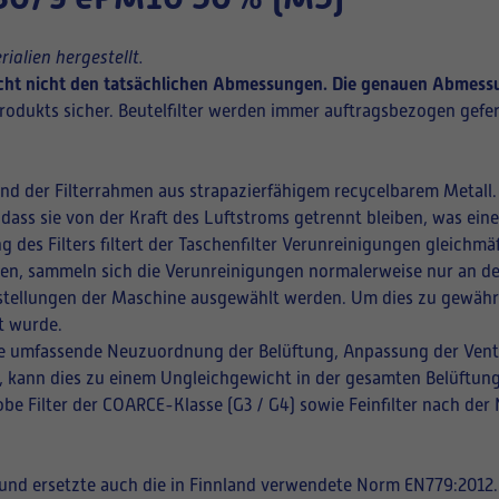
ialien hergestellt.
richt nicht den tatsächlichen Abmessungen. Die genauen Abmessu
rodukts sicher. Beutelfilter werden immer auftragsbezogen gefer
und der Filterrahmen aus strapazierfähigem recycelbarem Metall.
 dass sie von der Kraft des Luftstroms getrennt bleiben, was ei
ng des Filters filtert der Taschenfilter Verunreinigungen gleich
ffnen, sammeln sich die Verunreinigungen normalerweise nur an de
instellungen der Maschine ausgewählt werden. Um dies zu gewährle
t wurde.
eine umfassende Neuzuordnung der Belüftung, Anpassung der Vent
en, kann dies zu einem Ungleichgewicht in der gesamten Belüftung
be Filter der COARCE-Klasse (G3 / G4) sowie Feinfilter nach der
t und ersetzte auch die in Finnland verwendete Norm EN779:2012.