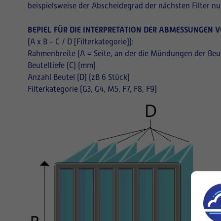
beispielsweise der Abscheidegrad der nächsten Filter nu
BEPIEL FÜR DIE INTERPRETATION DER ABMESSUNGEN V
(A x B - C / D [Filterkategorie]):
Rahmenbreite (A = Seite, an der die Mündungen der Beut
Beuteltiefe (C) (mm)
Anzahl Beutel (D) (zB 6 Stück)
Filterkategorie (G3, G4, M5, F7, F8, F9)