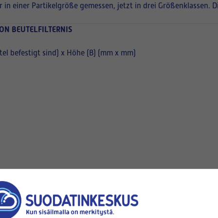
r in einer Partikelgröße gemessen, jetzt in drei Größenklassen. 
ON BEUTELFILTERNIS
el befestigt sind) x Höhe (B) (mm x mm)