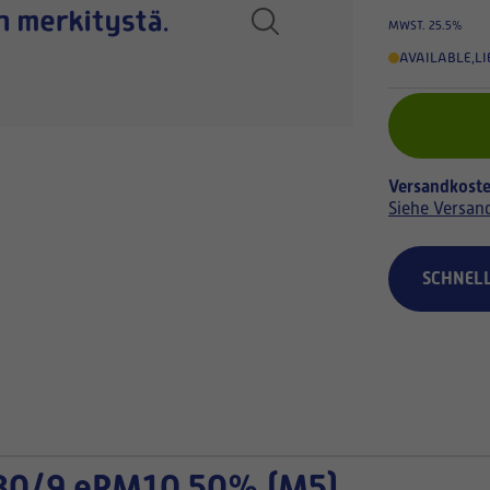
MWST. 25.5%
AVAILABLE
,
LI
Versandkoste
Siehe Versan
SCHNEL
30/9 ePM10 50% (M5)