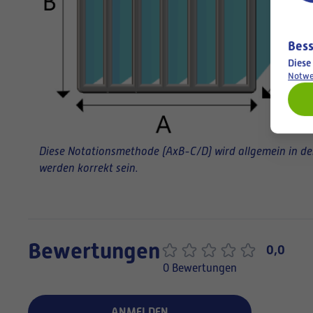
Bess
Diese
Notwe
Diese Notationsmethode (AxB-C/D) wird allgemein in der 
werden korrekt sein.
Bewertungen
0,0
0 Bewertungen
ANMELDEN